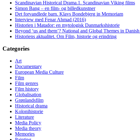
Scandinavian Historical Drama.1. Scandinavian Viking films
Simon Bang – en film- og billedkunstner
Det forvandlede barn. Klavs Bondebjerg in Memoriam
Interview med Fenar Ahmad (2016)
Historien i Matador: en mytologisk Danmarkshistorie
Beyond ‘us and them’? National and Global Themes in Danish
Historiens aktualitet. Om Film, historie og erindring
Categories
Art
Documentary
European Media Culture
Film
Film genres
Film history
Globalisation
Grønlandsfilm
Historical drama
Kolonihistorie
Literature
Media Policy
Media theory
Memories
Painting