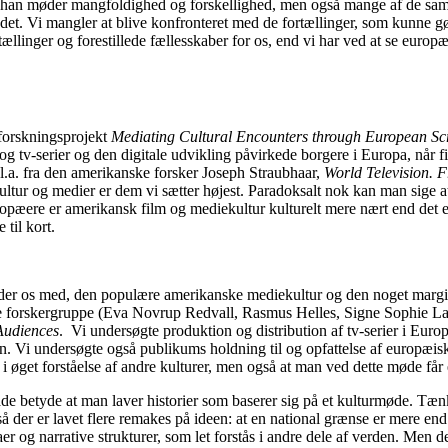
er, han møder mangfoldighed og forskellighed, men også mange af de samm
d det. Vi mangler at blive konfronteret med de fortællinger, som kunne
rtællinger og forestillede fællesskaber for os, end vi har ved at se euro
 forskningsprojekt
Mediating Cultural Encounters through European Sc
g tv-serier og den digitale udvikling påvirkede borgere i Europa, når 
bl.a. fra den amerikanske forsker Joseph Straubhaar,
World Television. 
ultur og medier er dem vi sætter højest. Paradoksalt nok kan man sige at
opæere er amerikansk film og mediekultur kulturelt mere nært end det eu
til kort.
nder os med, den populære amerikanske mediekultur og den noget margina
orskergruppe (Eva Novrup Redvall, Rasmus Helles, Signe Sophie Lai,
Audiences
. Vi undersøgte produktion og distribution af tv-serier i Eur
. Vi undersøgte også publikums holdning til og opfattelse af europæiske t
 øget forståelse af andre kulturer, men også at man ved dette møde får et
e betyde at man laver historier som baserer sig på et kulturmøde. Tæ
å der er lavet flere remakes på ideen: at en national grænse er mere en
er og narrative strukturer, som let forstås i andre dele af verden. Men det