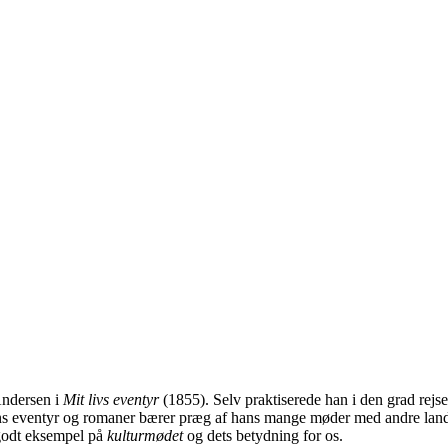
Andersen i
Mit livs
eventyr
(1855). Selv praktiserede han i den grad rejs
 Hans eventyr og romaner bærer præg af hans mange møder med andre land
t godt eksempel på
kulturmødet
og dets betydning for os.