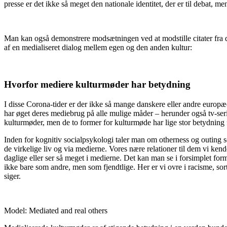
presse er det ikke så meget den nationale identitet, der er til debat, m
Man kan også demonstrere modsætningen ved at modstille citater fra de
af en medialiseret dialog mellem egen og den anden kultur:
Hvorfor mediere kulturmøder har betydning
I disse Corona-tider er der ikke så mange danskere eller andre europæer
har øget deres mediebrug på alle mulige måder – herunder også tv-serier
kulturmøder, men de to former for kulturmøde har lige stor betydning 
Inden for kognitiv socialpsykologi taler man om otherness og outing so
de virkelige liv og via medierne. Vores nære relationer til dem vi ken
daglige eller ser så meget i medierne. Det kan man se i forsimplet for
ikke bare som andre, men som fjendtlige. Her er vi ovre i racisme, s
siger.
Model: Mediated and real others