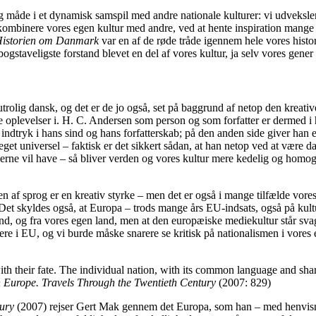
lig måde i et dynamisk samspil med andre nationale kulturer: vi udveksle
mbinere vores egen kultur med andre, ved at hente inspiration mange st
istorien om Danmark
var en af de røde tråde igennem hele vores histor
bogstaveligste forstand blevet en del af vores kultur, ja selv vores gen
rolig dansk, og det er de jo også, set på baggrund af netop den kreative
te oplevelser i. H. C. Andersen som person og som forfatter er dermed i
 indtryk i hans sind og hans forfatterskab; på den anden side giver han 
 universel – faktisk er det sikkert sådan, at han netop ved at være dan
erne vil have – så bliver verden og vores kultur mere kedelig og homoge
af sprog er en kreativ styrke – men det er også i mange tilfælde vore
tur. Det skyldes også, at Europa – trods mange års EU-indsats, også på ku
land, og fra vores egen land, men at den europæiske mediekultur står sva
 i EU, og vi burde måske snarere se kritisk på nationalismen i vores eg
 with their fate. The individual nation, with its common language and sh
n Europe. Travels Through the Twentieth
Century
(2007: 829)
tury
(2007) rejser Gert Mak gennem det Europa, som han – med henvisning