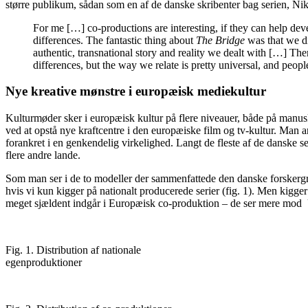
større publikum, sådan som en af de danske skribenter bag serien, Nikol
For me […] co-productions are interesting, if they can help devel
differences. The fantastic thing about
The Bridge
was that we di
authentic, transnational story and reality we dealt with […] The
differences, but the way we relate is pretty universal, and peop
Nye kreative mønstre i europæisk mediekultur
Kulturmøder sker i europæisk kultur på flere niveauer, både på manus
ved at opstå nye kraftcentre i den europæiske film og tv-kultur. Man ar
forankret i en genkendelig virkelighed. Langt de fleste af de danske s
flere andre lande.
Som man ser i de to modeller der sammenfattede den danske forskergr
hvis vi kun kigger på nationalt producerede serier (fig. 1). Men kigger
meget sjældent indgår i Europæisk co-produktion – de ser mere mod U
Fig. 1. Distribution af nationale
egenproduktioner