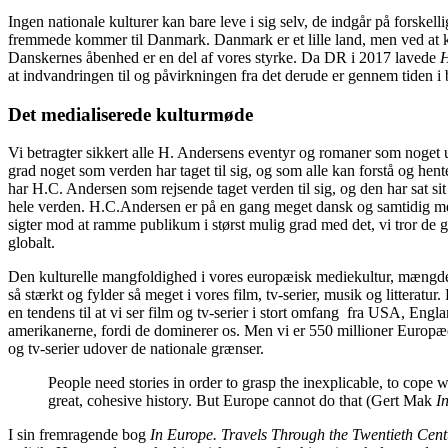
Ingen nationale kulturer kan bare leve i sig selv, de indgår på forskel
fremmede kommer til Danmark. Danmark er et lille land, men ved at ko
Danskernes åbenhed er en del af vores styrke. Da DR i 2017 lavede
H
at indvandringen til og påvirkningen fra det derude er gennem tiden i 
Det medialiserede kulturmøde
Vi betragter sikkert alle H. Andersens eventyr og romaner som noget ut
grad noget som verden har taget til sig, og som alle kan forstå og hen
har H.C. Andersen som rejsende taget verden til sig, og den har sat sit
hele verden. H.C.Andersen er på en gang meget dansk og samtidig meget
sigter mod at ramme publikum i størst mulig grad med det, vi tror de g
globalt.
Den kulturelle mangfoldighed i vores europæisk mediekultur, mængden 
så stærkt og fylder så meget i vores film, tv-serier, musik og littera
en tendens til at vi ser film og tv-serier i stort omfang fra USA, Eng
amerikanerne, fordi de dominerer os. Men vi er 550 millioner Europæere
og tv-serier udover de nationale grænser.
People need stories in order to grasp the inexplicable, to cope
great, cohesive history. But Europe cannot do that (Gert Mak
I
I sin fremragende bog
In Europe. Travels Through the Twentieth Cen