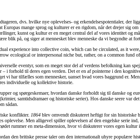
dtageren, dvs. hvilke nye oplevelses- og erkendelsespotentialer, der lig
’, at Europas mange sprog og kulturer er en rigdom, når det drejer sig om
linger, kunst og kultur er en meget central del af vores identitet og må
re blik på, og siger at mennesket blev menneske da vi begyndte at fortæ
vidual experience into collective coin, which can be circulated, as it we
row ecological or interpersonal niche but, rather, on a common fund of
verselle eventyr, som en meget stor del af verdens befolkning kan spej
 i forhold til deres egen verden. Det er en af pointerne i den kognitive
noget vi har tilfælles som mennesker, uanset hvad vores baggrund er. Me
es individuelle og kollektive historie.
rupper og spørgeskemaer, hvordan danske forholdt sig til danske og eur
krimier, samtidsdramaer og historiske serier). Hos danske seere var det 
som sådan.
iske konflikter.
1864
blev omvendt diskuteret heftigt for sin historiske
es oplevelse. Men alligevel spiller oplevelsen af den engelske serie ind, 
mødet rummer en meta-dimension, hvor vi diskuterer vores egen kultur i 
rdan den britiske presse taler om den internationalt uhyre populære his