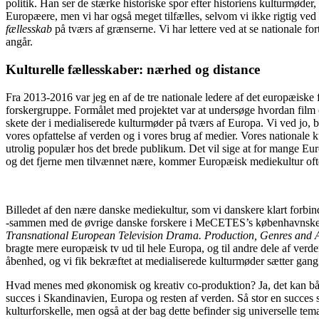
politik. Han ser de stærke historiske spor efter historiens kulturmød
Europæere, men vi har også meget tilfælles, selvom vi ikke rigtig ve
fællesskab
på tværs af grænserne. Vi har lettere ved at se nationale fo
angår.
Kulturelle fællesskaber: nærhed og distance
Fra 2013-2016 var jeg en af de tre nationale ledere af det europæiske
forskergruppe. Formålet med projektet var at undersøge hvordan film o
skete der i medialiserede kulturmøder på tværs af Europa. Vi ved jo, 
vores opfattelse af verden og i vores brug af medier. Vores nationale k
utrolig populær hos det brede publikum. Det vil sige at for mange Eur
og det fjerne men tilvænnet nære, kommer Europæisk mediekultur ofte 
Billedet af den nære danske mediekultur, som vi danskere klart forbi
-sammen med de øvrige danske forskere i MeCETES’s københavnske f
Transnational European Television Drama. Production, Genres and 
bragte mere europæisk tv ud til hele Europa, og til andre dele af verden
åbenhed, og vi fik bekræftet at medialiserede kulturmøder sætter gang i
Hvad menes med økonomisk og kreativ co-produktion? Ja, det kan båd
succes i Skandinavien, Europa og resten af verden. Så stor en succes s
kulturforskelle, men også at der bag dette befinder sig universelle tema