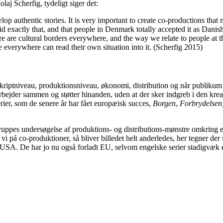
aj Scherfig, tydeligt siger det:
op authentic stories. It is very important to create co-productions that 
d exactly that, and that people in Denmark totally accepted it as Danish
re are cultural borders everywhere, and the way we relate to people at th
le everywhere can read their own situation into it. (Scherfig 2015)
kriptniveau, produktionsniveau, økonomi, distribution og når publikum 
bejder sammen og støtter hinanden, uden at der sker indgreb i den kreativ
erier, som de senere år har fået europæisk succes,
Borgen
,
Forbrydelsen
uppes undersøgelse af produktions- og distributions-mønstre omkring e
 vi på co-produktioner, så bliver billedet helt anderledes, her tegner der
SA. De har jo nu også forladt EU, selvom engelske serier stadigvæk e