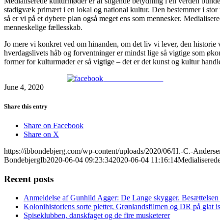
Medialiserede kulturmøder er af stigende betydning i en verden bunde
stadigvæk primært i en lokal og national kultur. Den bestemmer i stor
så er vi på et dybere plan også meget ens som mennesker. Medialisere
menneskelige fællesskab.
Jo mere vi konkret ved om hinanden, om det liv vi lever, den historie v
hverdagslivets håb og forventninger er mindst lige så vigtige som økon
former for kulturmøder er så vigtige – det er det kunst og kultur handl
Share on Facebook
June 4, 2020
Share this entry
Share on Facebook
Share on X
https://ibbondebjerg.com/wp-content/uploads/2020/06/H.-C.-Anderse
BondebjergIb
2020-06-04 09:23:34
2020-06-04 11:16:14
Medialisered
Recent posts
Anmeldelse af Gunhild Agger: De Lange skygger. Besættelsen i
Kolonihistoriens sorte pletter, Grønlandsfilmen og DR på glat i
Spiseklubben, danskfaget og de fire musketerer