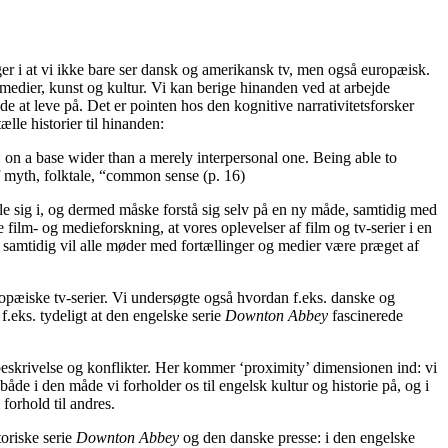
ger i at vi ikke bare ser dansk og amerikansk tv, men også europæisk.
 medier, kunst og kultur. Vi kan berige hinanden ved at arbejde
de at leve på. Det er pointen hos den kognitive narrativitetsforsker
lle historier til hinanden:
re, on a base wider than a merely interpersonal one. Being able to
 myth, folktale, “common sense (p. 16)
le sig i, og dermed måske forstå sig selv på en ny måde, samtidig med
 film- og medieforskning, at vores oplevelser af film og tv-serier i en
n samtidig vil alle møder med fortællinger og medier være præget af
opæiske tv-serier. Vi undersøgte også hvordan f.eks. danske og
f.eks. tydeligt at den engelske serie
Downton Abbey
fascinerede
 beskrivelse og konflikter. Her kommer ‘proximity’ dimensionen ind: vi
både i den måde vi forholder os til engelsk kultur og historie på, og i
forhold til andres.
toriske serie
Downton Abbey
og den danske presse: i den engelske