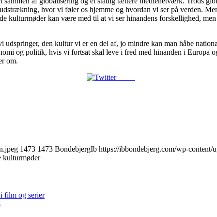
t sammen af globalisering og et stadig tættere medienetværk. Trods gl
 udstrækning, hvor vi føler os hjemme og hvordan vi ser på verden. Men 
de kulturmøder kan være med til at vi ser hinandens forskellighed, men
i udspringer, den kultur vi er en del af, jo mindre kan man håbe national
omi og politik, hvis vi fortsat skal leve i fred med hinanden i Europa 
er om.
Tweet
n.jpeg
1473
1473
BondebjergIb
https://ibbondebjerg.com/wp-content/
e kulturmøder
 film og serier
s