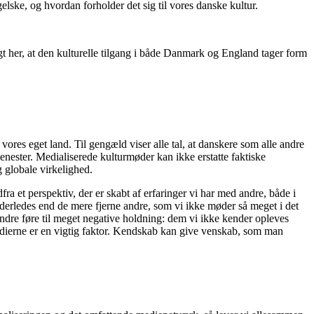
gelske, og hvordan forholder det sig til vores danske kultur.
t her, at den kulturelle tilgang i både Danmark og England tager form
vores eget land. Til gengæld viser alle tal, at danskere som alle andre
jenester. Medialiserede kulturmøder kan ikke erstatte faktiske
 globale virkelighed.
a et perspektiv, der er skabt af erfaringer vi har med andre, både i
anderledes end de mere fjerne andre, som vi ikke møder så meget i det
andre føre til meget negative holdning: dem vi ikke kender opleves
medierne er en vigtig faktor. Kendskab kan give venskab, som man