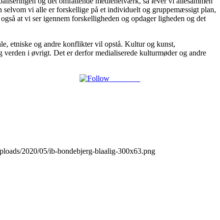
obaliseringen og det omfattende medienetværk, så lever vi allesammen
selvom vi alle er forskellige på et individuelt og gruppemæssigt plan,
 også at vi ser igennem forskelligheden og opdager ligheden og det
e, etniske og andre konflikter vil opstå. Kultur og kunst,
og verden i øvrigt. Det er derfor medialiserede kulturmøder og andre
Follow us
uploads/2020/05/ib-bondebjerg-blaalig-300x63.png