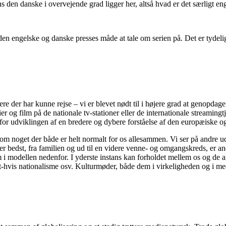
ens den danske i overvejende grad ligger her, altså hvad er det særligt en
n engelske og danske presses måde at tale om serien på. Det er tydelig
e der har kunne rejse – vi er blevet nødt til i højere grad at genopdage 
 og film på de nationale tv-stationer eller de internationale streamingt
for udviklingen af en bredere og dybere forståelse af den europæiske og
m noget der både er helt normalt for os allesammen. Vi ser på andre udfr
der bedst, fra familien og ud til en videre venne- og omgangskreds, er 
m i modellen nedenfor. I yderste instans kan forholdet mellem os og de 
ort-hvis nationalisme osv. Kulturmøder, både dem i virkeligheden og i 