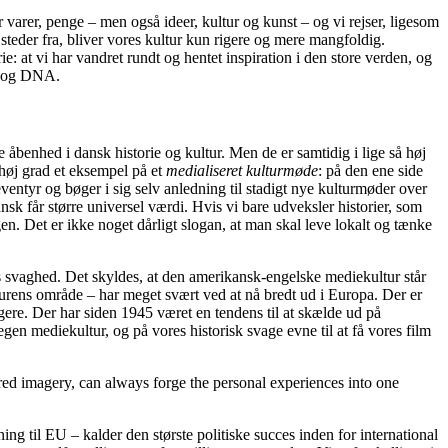
r varer, penge – men også ideer, kultur og kunst – og vi rejser, ligesom
eder fra, bliver vores kultur kun rigere og mere mangfoldig.
ie: at vi har vandret rundt og hentet inspiration i den store verden, og
er og DNA.
 åbenhed i dansk historie og kultur. Men de er samtidig i lige så høj
 høj grad et eksempel på et
medialiseret kulturmøde
: på den ene side
eventyr og bøger i sig selv anledning til stadigt nye kulturmøder over
sk får større universel værdi. Hvis vi bare udveksler historier, som
n. Det er ikke noget dårligt slogan, at man skal leve lokalt og tænke
s svaghed. Det skyldes, at den amerikansk-engelske mediekultur står
lturens område – har meget svært ved at nå bredt ud i Europa. Der er
gere. Der har siden 1945 været en tendens til at skælde ud på
en mediekultur, og på vores historisk svage evne til at få vores film
ared imagery, can always forge the personal experiences into one
 til EU – kalder den største politiske succes inden for international