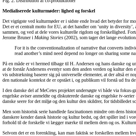
Fig. 2. Distribution af co-produktioner
Medialiserede kulturmøder: lighed og forskel
Det vigtigste ved kulturmøder er i sidste ende hvad det betyder for mo
Det er et centralt motto for EU, at det handler om ‘unity in diversity
sammen, og ved at dele vores kulturelle rigdom og forskellighed. Fortæl
Jerome Bruner i
Making Stories
(2002), som tager det lange evolutionæ
For it is the conventionalization of narrative that converts indi
read another’s mind need depend no longer on sharing some nar
På en måde er vi hermed tilbage til H. Andersen og hans danske og uni
at de forstår Andersens eventyr som den anden verden og kultur den er –
vis udstrækning baserer sig på universelle elementer, at der altså er 
den nationale kontekst de er opstået i, og publikum vil forstå ud fra der
I den danske del af MeCetes projektet undersøgte vi både via fokus-g
engelske aviser anmeldte og diskuterede danske og engelske tv-serier (
danske seere for det miljø og den kultur den skildrer, for tidsbilledet 
Men som historisk serie handlede fascinationen mindre om dens histor
danskere kender dansk historie og kultur bedst, og det spiller ind i vor
forhold til de forskelle vi lægger mærke til mellem dem og os. Kultur
Selvom det er en forenkling, kan man faktisk se forskellen mellem hvo