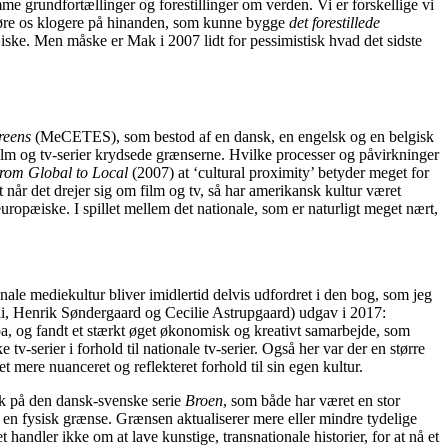
e grundfortællinger og forestillinger om verden. Vi er forskellige vi
 gøre os klogere på hinanden, som kunne bygge
det forestillede
pæiske. Men måske er Mak i 2007 lidt for pessimistisk hvad det sidste
reens
(MeCETES), som bestod af en dansk, en engelsk og en belgisk
film og tv-serier krydsede grænserne. Hvilke processer og påvirkninger
From Global to Local
(2007) at ‘cultural proximity’ betyder meget for
 når det drejer sig om film og tv, så har amerikansk kultur været
ropæiske. I spillet mellem det nationale, som er naturligt meget nært,
le mediekultur bliver imidlertid delvis udfordret i den bog, som jeg
 Henrik Søndergaard og Cecilie Astrupgaard) udgav i 2017:
opa, og fandt et stærkt øget økonomisk og kreativt samarbejde, som
v-serier i forhold til nationale tv-serier. Også her var der en større
 mere nuanceret og reflekteret forhold til sin egen kultur.
nk på den dansk-svenske serie
Broen
, som både har været en stor
d en fysisk grænse. Grænsen aktualiserer mere eller mindre tydelige
 handler ikke om at lave kunstige, transnationale historier, for at nå et