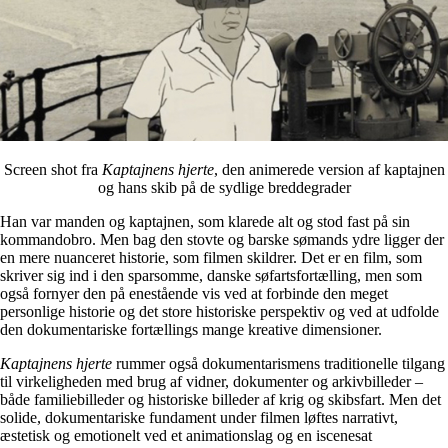
Screen shot fra
Kaptajnens hjerte
, den animerede version af kaptajnen
og hans skib på de sydlige breddegrader
Han var manden og kaptajnen, som klarede alt og stod fast på sin
kommandobro. Men bag den stovte og barske sømands ydre ligger der
en mere nuanceret historie, som filmen skildrer. Det er en film, som
skriver sig ind i den sparsomme, danske søfartsfortælling, men som
også fornyer den på enestående vis ved at forbinde den meget
personlige historie og det store historiske perspektiv og ved at udfolde
den dokumentariske fortællings mange kreative dimensioner.
Kaptajnens hjerte
rummer også dokumentarismens traditionelle tilgang
til virkeligheden med brug af vidner, dokumenter og arkivbilleder –
både familiebilleder og historiske billeder af krig og skibsfart. Men det
solide, dokumentariske fundament under filmen løftes narrativt,
æstetisk og emotionelt ved et animationslag og en iscenesat