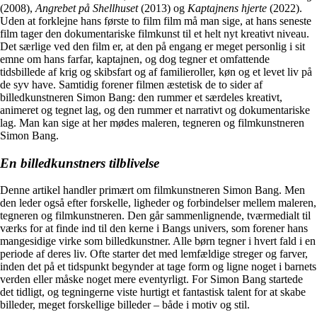
(2008),
Angrebet på Shellhuset
(2013) og
Kaptajnens hjerte
(2022).
Uden at forklejne hans første to film film må man sige, at hans seneste
film tager den dokumentariske filmkunst til et helt nyt kreativt niveau.
Det særlige ved den film er, at den på engang er meget personlig i sit
emne om hans farfar, kaptajnen, og dog tegner et omfattende
tidsbillede af krig og skibsfart og af familieroller, køn og et levet liv på
de syv have. Samtidig forener filmen æstetisk de to sider af
billedkunstneren Simon Bang: den rummer et særdeles kreativt,
animeret og tegnet lag, og den rummer et narrativt og dokumentariske
lag. Man kan sige at her mødes maleren, tegneren og filmkunstneren
Simon Bang.
En billedkunstners tilblivelse
Denne artikel handler primært om filmkunstneren Simon Bang. Men
den leder også efter forskelle, ligheder og forbindelser mellem maleren,
tegneren og filmkunstneren. Den går sammenlignende, tværmedialt til
værks for at finde ind til den kerne i Bangs univers, som forener hans
mangesidige virke som billedkunstner. Alle børn tegner i hvert fald i en
periode af deres liv. Ofte starter det med lemfældige streger og farver,
inden det på et tidspunkt begynder at tage form og ligne noget i barnets
verden eller måske noget mere eventyrligt. For Simon Bang startede
det tidligt, og tegningerne viste hurtigt et fantastisk talent for at skabe
billeder, meget forskellige billeder – både i motiv og stil.