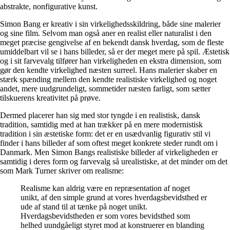
abstrakte, nonfigurative kunst.
Simon Bang er kreativ i sin virkelighedsskildring, både sine malerier
og sine film. Selvom man også aner en realist eller naturalist i den
meget præcise gengivelse af en bekendt dansk hverdag, som de fleste
umiddelbart vil se i hans billeder, så er der meget mere på spil. Æstetisk
og i sit farvevalg tilfører han virkeligheden en ekstra dimension, som
gør den kendte virkelighed næsten surreel. Hans malerier skaber en
stærk spænding mellem den kendte realistiske virkelighed og noget
andet, mere uudgrundeligt, sommetider næsten farligt, som sætter
tilskuerens kreativitet på prøve.
Dermed placerer han sig med stor tyngde i en realistisk, dansk
tradition, samtidig med at han trækker på en mere modernistisk
tradition i sin æstetiske form: det er en usædvanlig figurativ stil vi
finder i hans billeder af som oftest meget konkrete steder rundt om i
Danmark. Men Simon Bangs realistiske billeder af virkeligheden er
samtidig i deres form og farvevalg så urealistiske, at det minder om det
som Mark Turner skriver om realisme:
Realisme kan aldrig være en repræsentation af noget
unikt, af den simple grund at vores hverdagsbevidsthed er
ude af stand til at tænke på noget unikt.
Hverdagsbevidstheden er som vores bevidsthed som
helhed uundgåeligt styret mod at konstruerer en blanding