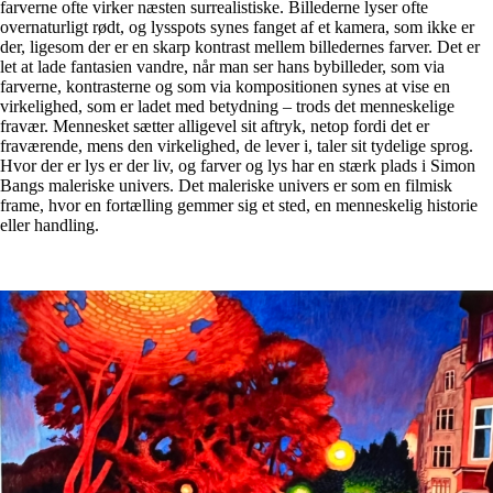
farverne ofte virker næsten surrealistiske. Billederne lyser ofte
overnaturligt rødt, og lysspots synes fanget af et kamera, som ikke er
der, ligesom der er en skarp kontrast mellem billedernes farver. Det er
let at lade fantasien vandre, når man ser hans bybilleder, som via
farverne, kontrasterne og som via kompositionen synes at vise en
virkelighed, som er ladet med betydning – trods det menneskelige
fravær. Mennesket sætter alligevel sit aftryk, netop fordi det er
fraværende, mens den virkelighed, de lever i, taler sit tydelige sprog.
Hvor der er lys er der liv, og farver og lys har en stærk plads i Simon
Bangs maleriske univers. Det maleriske univers er som en filmisk
frame, hvor en fortælling gemmer sig et sted, en menneskelig historie
eller handling.