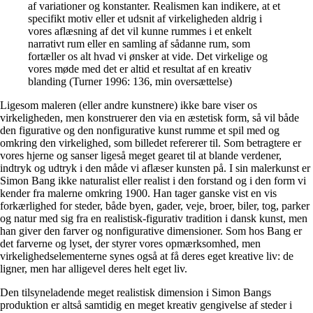
af variationer og konstanter. Realismen kan indikere, at et
specifikt motiv eller et udsnit af virkeligheden aldrig i
vores aflæsning af det vil kunne rummes i et enkelt
narrativt rum eller en samling af sådanne rum, som
fortæller os alt hvad vi ønsker at vide. Det virkelige og
vores møde med det er altid et resultat af en kreativ
blanding (Turner 1996: 136, min oversættelse)
Ligesom maleren (eller andre kunstnere) ikke bare viser os
virkeligheden, men konstruerer den via en æstetisk form, så vil både
den figurative og den nonfigurative kunst rumme et spil med og
omkring den virkelighed, som billedet refererer til. Som betragtere er
vores hjerne og sanser ligeså meget gearet til at blande verdener,
indtryk og udtryk i den måde vi aflæser kunsten på. I sin malerkunst er
Simon Bang ikke naturalist eller realist i den forstand og i den form vi
kender fra malerne omkring 1900. Han tager ganske vist en vis
forkærlighed for steder, både byen, gader, veje, broer, biler, tog, parker
og natur med sig fra en realistisk-figurativ tradition i dansk kunst, men
han giver den farver og nonfigurative dimensioner. Som hos Bang er
det farverne og lyset, der styrer vores opmærksomhed, men
virkelighedselementerne synes også at få deres eget kreative liv: de
ligner, men har alligevel deres helt eget liv.
Den tilsyneladende meget realistisk dimension i Simon Bangs
produktion er altså samtidig en meget kreativ gengivelse af steder i