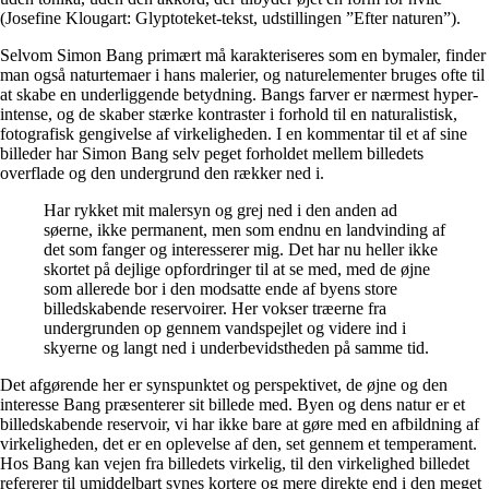
(Josefine Klougart: Glyptoteket-tekst, udstillingen ”Efter naturen”).
Selvom Simon Bang primært må karakteriseres som en bymaler, finder
man også naturtemaer i hans malerier, og naturelementer bruges ofte til
at skabe en underliggende betydning. Bangs farver er nærmest hyper-
intense, og de skaber stærke kontraster i forhold til en naturalistisk,
fotografisk gengivelse af virkeligheden. I en kommentar til et af sine
billeder har Simon Bang selv peget forholdet mellem billedets
overflade og den undergrund den rækker ned i.
Har rykket mit malersyn og grej ned i den anden ad
søerne, ikke permanent, men som endnu en landvinding af
det som fanger og interesserer mig. Det har nu heller ikke
skortet på dejlige opfordringer til at se med, med de øjne
som allerede bor i den modsatte ende af byens store
billedskabende reservoirer. Her vokser træerne fra
undergrunden op gennem vandspejlet og videre ind i
skyerne og langt ned i underbevidstheden på samme tid.
Det afgørende her er synspunktet og perspektivet, de øjne og den
interesse Bang præsenterer sit billede med. Byen og dens natur er et
billedskabende reservoir, vi har ikke bare at gøre med en afbildning af
virkeligheden, det er en oplevelse af den, set gennem et temperament.
Hos Bang kan vejen fra billedets virkelig, til den virkelighed billedet
refererer til umiddelbart synes kortere og mere direkte end i den meget