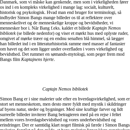
Danmark, som vi måske kan genkende, men som i virkeligheden fører
os ind i en kompleks virkelighed i mange lag: socialt, kulturelt,
historisk og psykologisk. Hvad man end bruger for terminologi, så
indbyder Simon Bangs mange billeder os til at reflektere over
menneskelivet og de menneskelige kroppe og bevidstheder, vi
mennesker bor i. Når Bang f.eks. kalder et billede
Kaptajn Nemos
bibliotek
(se billede nedenfor) og viser et mørkt hus med oplyste ruder,
omgivet af mørke træer og en endnu senaften blå himmel, så lægger
han billedet ind i en litteraturhistorisk ramme med masser af fantasier
om havet og det som ligger under overfladen i vores virkelighed og
bevidsthed. Det rummer en sømands-mytologi, som peger frem mod
Bangs film
Kaptajnens hjerte
.
Captajn Nemos bibliotek
Simon Bang er i sine malerier ude efter en hverdagsvirkelighed, som er
stort set mennesketom, men desto mere fyldt med mystik i skildringer
af byens natur, steder og bygninger. Med sine kraftige farver og lidt
surreelle billeder inviterer Bang betragteren med på en rejse i feltet
mellem vores hverdagsbevidsthed og vores underbevidsthed og
erindringer. Der er samtidig klart noget filmisk på færde i Simon Bangs