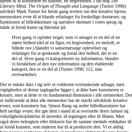
hjerne til at konstruere en historie, en begivenhed. I sin bog
The
Literary Mind. The Origin of Thought and Language
(Turner 1996)
udvikler Mark Turner for første gang teorien om den kreative hjerne,
menneskers evne til at blande erfaringer fra forskellige domæner, og
funktionen af billedskemaer og narrative skemaer i vores sprog og
måde at forstå kunst og litteratur på:
Hver gang vi opfatter noget, som vi antager er en del af en
større helhed (del af en figur, en begivenhed, en melodi, et
billede osv.) blander vi sansemæssige oplevelser og
erfaringer for at genkende og forstå den helhed, det er en
del af. Hver gang vi kategoriserer ny information, blander
vi forståelsen af den nye information og den etablerede
kategori, den er en del af (Turner 1996: 112, min
oversættelse).
Det er måske ikke i sig selv et voldsomt overraskende udsagn, men
vigtigheden af denne iagttagelse ligger i, at ikke bare kunstneren er
kreativ, men at dette er en fundamental dimension i alle mennesker. Det
er indlysende at ikke alle mennesker har de stærkt udviklede kreative
evner, som kunstnere har. Simon Bang og andre billedkunstnere har
helt særlige evner, der gør dem i stand til at oversætte deres fantasi og
virkelighedsopfattelse til lærredet, til tegningen eller til filmen. Men
også deres betragtere eller tilskuere har de samme mentale redskaber til
at forstå kunsten, som maleren har til at producere den. Vi er aldrig