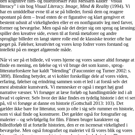
den kognitive film- og billedforsker Paul Messaris kalder ”visual
literacy” i sin bog
Visual Literacy. Image, Mind & Reality
(1994). Vi
har en umiddelbar evne til at se på billeder, forstå dem og reagere
spontant på dem – hvad enten de er figurative og klart gengiver et
bestemt udsnit af virkeligheden eller er en nonfigurativ leg med farver,
former og bevægelse. Men også når det drejer sig om sprog og læsning
spiller den kreative side, evnen til at forstå metaforer og andre
sproglige billeder en langt større rolle end de klassiske teorier ofte har
peget på. Følelser, kreativitet og vores krop fodrer vores forstand og
intellekt på en meget afgørende måde.
Når vi ser på et billede, vil vores hjerne og vores sanser altid forsøge at
finde en mening, en følelse og vi vil bruge det som kunst-, sprog-
litteraturforskere har kaldt ”blending” (Fauconnier og Turner 2002: s.
389f). Blending betyder, at vi kobler forskellige dele af vores viden,
erfaring, følelser og erindring sammen som et led i at forstå selv det
mest abstrakte kunstværk. Vi mennesker er også i meget høj grad
narrative væsner. Vi forsøger at læse forløb og handlingstråde ind i alt
hvad vi oplever. Selv hvor der ikke findes en tydelig historie i det vi ser
på, vil vi forsøge at danne en historie (Gottschall 2013: 103). Det
gælder ikke bare for litteratur, som jo ofte i sig selv rummer en historie,
som vi skal finde og konstruere. Det gælder også for fotografier og
malerier – og selvfølgelig for film. Filmen bruger karakterer og
billedforløb til at fortælle historien, den er en iscenesat virkelighed i
bevægelse. Men også fotografiet og maleriet vil få vores blik og vores