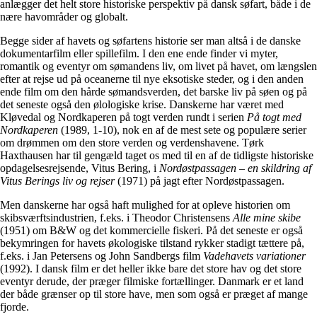
anlægger det helt store historiske perspektiv på dansk søfart, både i de
nære havområder og globalt.
Begge sider af havets og søfartens historie ser man altså i de danske
dokumentarfilm eller spillefilm. I den ene ende finder vi myter,
romantik og eventyr om sømandens liv, om livet på havet, om længslen
efter at rejse ud på oceanerne til nye eksotiske steder, og i den anden
ende film om den hårde sømandsverden, det barske liv på søen og på
det seneste også den ølologiske krise. Danskerne har været med
Kløvedal og Nordkaperen på togt verden rundt i serien
På togt med
Nordkaperen
(1989, 1-10), nok en af de mest sete og populære serier
om drømmen om den store verden og verdenshavene. Tørk
Haxthausen har til gengæld taget os med til en af de tidligste historiske
opdagelsesrejsende, Vitus Bering, i
Nordøstpassagen – en skildring af
Vitus Berings liv og rejser
(1971) på jagt efter Nordøstpassagen.
Men danskerne har også haft mulighed for at opleve historien om
skibsværftsindustrien, f.eks. i Theodor Christensens
Alle mine skibe
(1951) om B&W og det kommercielle fiskeri. På det seneste er også
bekymringen for havets økologiske tilstand rykker stadigt tættere på,
f.eks. i Jan Petersens og John Sandbergs film
Vadehavets variationer
(1992). I dansk film er det heller ikke bare det store hav og det store
eventyr derude, der præger filmiske fortællinger. Danmark er et land
der både grænser op til store have, men som også er præget af mange
fjorde.