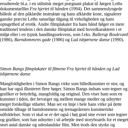
resulterede bl.a. i en stilistisk meget prægnant plakat til Jørgen Leths
dokumentarfilm
Fra hjertet til hånden
(1994). Det sammenslyngede
billede af den påklædte instruktør og hans afklædte kone, signalerer
ganske præcist Leths sanselige tilgang til virkeligheden og hans
optagethed af erotik. Andre filmplakater fra hans hånd følger en mere
traditionel tendens i den danske filmplakat med hovedkarakterer i et
miljø eller i en typisk handlingssekvens, som f.eks.
Ballerup Boulevard
(1986),
Barndommens gade
(1986) og
Lad isbjørnene danse
(1990).
Simon Bangs filmplakater til filmene Fra hjertet til hånden og Lad
isbjørnene danse
Mangfoldigheden i Simon Bangs virke som billedkunstner er stor, og
han har også illustreret flere bøger. Simon Bangs indsats som tegner og
grafiker er betydelig, mangfoldig og original. Den viser ham som en
kunstner i tiden, der bevæger sig mellem mange medier og udnytter
meget forskellige stilarter. Man ser en linje i hele hans virke på dette
område tilbage til barndommens og teenageårenes kunstneriske
udfoldelser. Som vi skal se er det også i høj grad sine evner som tegner
og grafiker, som han udnytter i sit arbejde med storyboards for et meget
stort antal danske og udenlandske film. Men trods den styrke og