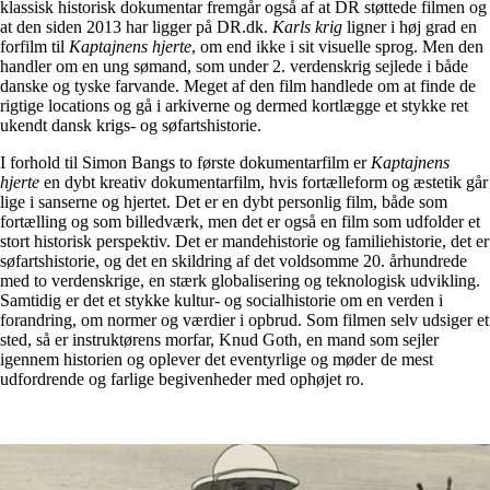
klassisk historisk dokumentar fremgår også af at DR støttede filmen og
at den siden 2013 har ligger på DR.dk.
Karls krig
ligner i høj grad en
forfilm til
Kaptajnens hjerte
, om end ikke i sit visuelle sprog. Men den
handler om en ung sømand, som under 2. verdenskrig sejlede i både
danske og tyske farvande. Meget af den film handlede om at finde de
rigtige locations og gå i arkiverne og dermed kortlægge et stykke ret
ukendt dansk krigs- og søfartshistorie.
I forhold til Simon Bangs to første dokumentarfilm er
Kaptajnens
hjerte
en dybt kreativ dokumentarfilm, hvis fortælleform og æstetik går
lige i sanserne og hjertet. Det er en dybt personlig film, både som
fortælling og som billedværk, men det er også en film som udfolder et
stort historisk perspektiv. Det er mandehistorie og familiehistorie, det er
søfartshistorie, og det en skildring af det voldsomme 20. århundrede
med to verdenskrige, en stærk globalisering og teknologisk udvikling.
Samtidig er det et stykke kultur- og socialhistorie om en verden i
forandring, om normer og værdier i opbrud. Som filmen selv udsiger et
sted, så er instruktørens morfar, Knud Goth, en mand som sejler
igennem historien og oplever det eventyrlige og møder de mest
udfordrende og farlige begivenheder med ophøjet ro.