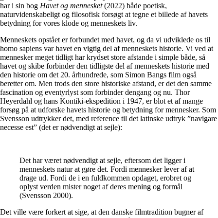
har i sin bog
Havet og mennesket
(2022) både poetisk,
naturvidenskabeligt og filosofisk forsøgt at tegne et billede af havets
betydning for vores klode og menneskets liv.
Menneskets opstået er forbundet med havet, og da vi udviklede os til
homo sapiens var havet en vigtig del af menneskets historie. Vi ved at
mennesker meget tidligt har krydset store afstande i simple både, så
havet og skibe forbinder den tidligste del af menneskets historie med
den historie om det 20. århundrede, som Simon Bangs film også
beretter om. Men trods den store historiske afstand, er det den samme
fascination og eventyrlyst som forbinder dengang og nu. Thor
Heyerdahl og hans Kontiki-ekspedition i 1947, er blot et af mange
forsøg på at udforske havets historie og betydning for mennesker. Som
Svensson udtrykker det, med reference til det latinske udtryk ”navigare
necesse est” (det er nødvendigt at sejle):
Det har været nødvendigt at sejle, eftersom det ligger i
menneskets natur at gøre det. Fordi mennesker lever af at
drage ud. Fordi de i en fuldkommen opdaget, erobret og
oplyst verden mister noget af deres mening og formål
(Svensson 2000).
Det ville være forkert at sige, at den danske filmtradition bugner af