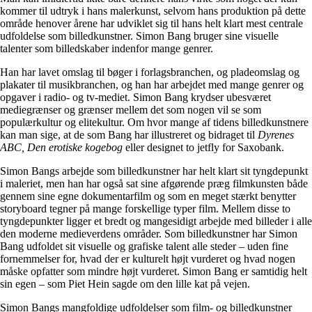
kommer til udtryk i hans malerkunst, selvom hans produktion på dette
område henover årene har udviklet sig til hans helt klart mest centrale
udfoldelse som billedkunstner. Simon Bang bruger sine visuelle
talenter som billedskaber indenfor mange genrer.
Han har lavet omslag til bøger i forlagsbranchen, og pladeomslag og
plakater til musikbranchen, og han har arbejdet med mange genrer og
opgaver i radio- og tv-mediet. Simon Bang krydser ubesværet
mediegrænser og grænser mellem det som nogen vil se som
populærkultur og elitekultur. Om hvor mange af tidens billedkunstnere
kan man sige, at de som Bang har illustreret og bidraget til
Dyrenes
ABC, Den erotiske kogebog
eller designet to jetfly for Saxobank.
Simon Bangs arbejde som billedkunstner har helt klart sit tyngdepunkt
i maleriet, men han har også sat sine afgørende præg filmkunsten både
gennem sine egne dokumentarfilm og som en meget stærkt benytter
storyboard tegner på mange forskellige typer film. Mellem disse to
tyngdepunkter ligger et bredt og mangesidigt arbejde med billeder i alle
den moderne medieverdens områder. Som billedkunstner har Simon
Bang udfoldet sit visuelle og grafiske talent alle steder – uden fine
fornemmelser for, hvad der er kulturelt højt vurderet og hvad nogen
måske opfatter som mindre højt vurderet. Simon Bang er samtidig helt
sin egen – som Piet Hein sagde om den lille kat på vejen.
Simon Bangs mangfoldige udfoldelser som film- og billedkunstner