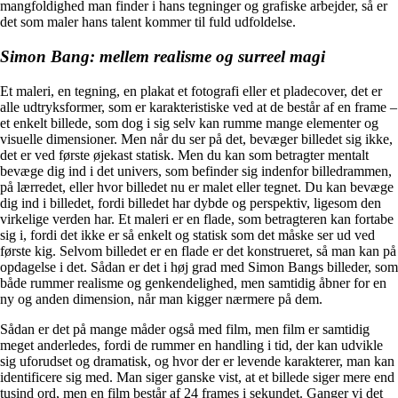
mangfoldighed man finder i hans tegninger og grafiske arbejder, så er
det som maler hans talent kommer til fuld udfoldelse.
Simon Bang: mellem realisme og surreel magi
Et maleri, en tegning, en plakat et fotografi eller et pladecover, det er
alle udtryksformer, som er karakteristiske ved at de består af en frame –
et enkelt billede, som dog i sig selv kan rumme mange elementer og
visuelle dimensioner. Men når du ser på det, bevæger billedet sig ikke,
det er ved første øjekast statisk. Men du kan som betragter mentalt
bevæge dig ind i det univers, som befinder sig indenfor billedrammen,
på lærredet, eller hvor billedet nu er malet eller tegnet. Du kan bevæge
dig ind i billedet, fordi billedet har dybde og perspektiv, ligesom den
virkelige verden har. Et maleri er en flade, som betragteren kan fortabe
sig i, fordi det ikke er så enkelt og statisk som det måske ser ud ved
første kig. Selvom billedet er en flade er det konstrueret, så man kan på
opdagelse i det. Sådan er det i høj grad med Simon Bangs billeder, som
både rummer realisme og genkendelighed, men samtidig åbner for en
ny og anden dimension, når man kigger nærmere på dem.
Sådan er det på mange måder også med film, men film er samtidig
meget anderledes, fordi de rummer en handling i tid, der kan udvikle
sig uforudset og dramatisk, og hvor der er levende karakterer, man kan
identificere sig med. Man siger ganske vist, at et billede siger mere end
tusind ord, men en film består af 24 frames i sekundet. Ganger vi det