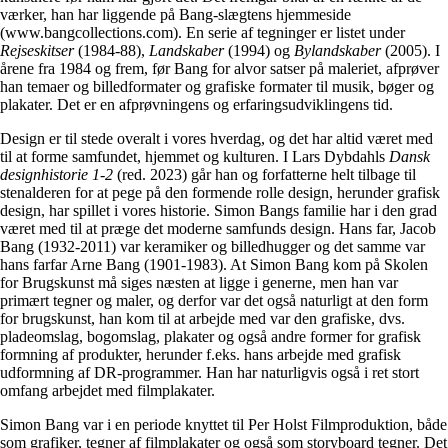
værker, han har liggende på Bang-slægtens hjemmeside
(www.bangcollections.com). En serie af tegninger er listet under
Rejseskitser
(1984-88),
Landskaber
(1994) og
Bylandskaber
(2005). I
årene fra 1984 og frem, før Bang for alvor satser på maleriet, afprøver
han temaer og billedformater og grafiske formater til musik, bøger og
plakater. Det er en afprøvningens og erfaringsudviklingens tid.
Design er til stede overalt i vores hverdag, og det har altid været med
til at forme samfundet, hjemmet og kulturen. I Lars Dybdahls
Dansk
designhistorie 1-2
(red. 2023) går han og forfatterne helt tilbage til
stenalderen for at pege på den formende rolle design, herunder grafisk
design, har spillet i vores historie. Simon Bangs familie har i den grad
været med til at præge det moderne samfunds design. Hans far, Jacob
Bang (1932-2011) var keramiker og billedhugger og det samme var
hans farfar Arne Bang (1901-1983). At Simon Bang kom på Skolen
for Brugskunst må siges næsten at ligge i generne, men han var
primært tegner og maler, og derfor var det også naturligt at den form
for brugskunst, han kom til at arbejde med var den grafiske, dvs.
pladeomslag, bogomslag, plakater og også andre former for grafisk
formning af produkter, herunder f.eks. hans arbejde med grafisk
udformning af DR-programmer. Han har naturligvis også i ret stort
omfang arbejdet med filmplakater.
Simon Bang var i en periode knyttet til Per Holst Filmproduktion, både
som grafiker, tegner af filmplakater og også som storyboard tegner. Det