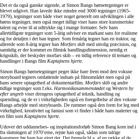
Det er da også ganske sigende, at Simon Bangs børnetegninger er
blevet udgivet. Han lavede ikke mindre end 3000 tegninger (1965-
1979), tegninger som både viser noget generelt om udviklingen i alle
børns tegninger, men også meget tidligt viser hans store kunstneriske
talent og evne til at udtrykke sig i mange formater. Selv hans
allertidligste tegninger som 5-årig udviser en markant sans for realisme
og for detaljen i det han tegner. Som femårig tegner han en traktor, og
allerede som 8-årig tegner han
Morfars skib
med utrolig præcision, og
samtidig er der kommet en filmisk handlingsdimension, nemlig et
krigsskib, der beskyder morfars skib – en tidlig reference til temaer og
handlinger i Bangs film
Kaptajnens hjerte.
Simon Bangs børnetegninger peger ikke bare frem mod den voksne
storyboard tegners omfattende indsats på filmområdet men også på
hans senere optagethed af dokumentarfilm.
Morfars skib
og andre
tidlige tegninger som f.eks.
Harmonikasammenstødet
og
Western by
efter angreb
viser drengens optagethed af teknik, handling og
spænding, og de er i virkeligheden også en foregribelse af den voksne
Bangs arbejde med storyboards. De rummer også den form for leg med
virkelighed, kreativitet og fantasi som vi finder i både hans malerier og
en film som
Kaptajnens hjerte
.
Udover det uddannelses- og inspirationsforløb Simon Bang kom ind i
fra slutningen af 1970’erne, rejste han også, sådan som talrige
kunstnere før ham har gjort det. Det fremgår bl.a. af en række af de