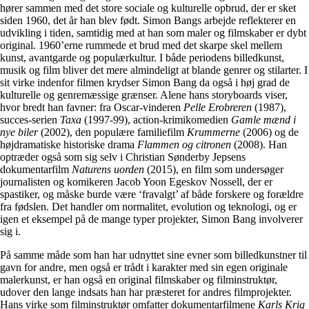
hører sammen med det store sociale og kulturelle opbrud, der er sket
siden 1960, det år han blev født. Simon Bangs arbejde reflekterer en
udvikling i tiden, samtidig med at han som maler og filmskaber er dybt
original. 1960’erne rummede et brud med det skarpe skel mellem
kunst, avantgarde og populærkultur. I både periodens billedkunst,
musik og film bliver det mere almindeligt at blande genrer og stilarter. I
sit virke indenfor filmen krydser Simon Bang da også i høj grad de
kulturelle og genremæssige grænser. Alene hans storyboards viser,
hvor bredt han favner: fra Oscar-vinderen
Pelle Erobreren
(1987),
succes-serien
Taxa
(1997-99), action-krimikomedien
Gamle mænd i
nye biler
(2002), den populære familiefilm
Krummerne
(2006) og de
højdramatiske historiske drama
Flammen og citronen
(2008). Han
optræder også som sig selv i Christian Sønderby Jepsens
dokumentarfilm
Naturens uorden
(2015), en film som undersøger
journalisten og komikeren Jacob Yoon Egeskov Nossell, der er
spastiker, og måske burde være ‘fravalgt’ af både forskere og forældre
fra fødslen. Det handler om normalitet, evolution og teknologi, og er
igen et eksempel på de mange typer projekter, Simon Bang involverer
sig i.
På samme måde som han har udnyttet sine evner som billedkunstner til
gavn for andre, men også er trådt i karakter med sin egen originale
malerkunst, er han også en original filmskaber og filminstruktør,
udover den lange indsats han har præsteret for andres filmprojekter.
Hans virke som filminstruktør omfatter dokumentarfilmene
Karls Krig