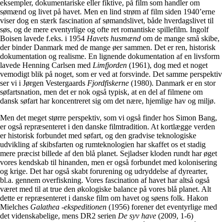
eksempler, dokumentariske eller fiktive, på film som handler om
sømænd og livet på havet. Men en lind strøm af film siden 1940’erne
viser dog en stærk fascination af sømandslivet, både hverdagslivet til
søs, og de mere eventyrlige og ofte ret romantiske spillefilm. Ingolf
Boisen lavede f.eks. i 1954
Havets husmænd
om de mange små skibe,
der binder Danmark med de mange øer sammen. Det er ren, historisk
dokumentation og realisme. En lignende dokumentation af en livsform
lavede Henning Carlsen med
Limfjorden
(1961), dog med et noget
vemodigt blik på noget, som er ved at forsvinde. Det samme perspektiv
ser vi i Jørgen Vestergaards
Fjordfiskerne
(1980). Danmark er en stor
søfartsnation, men det er nok også typisk, at en del af filmene om
dansk søfart har koncentreret sig om det nære, hjemlige hav og miljø.
Men det meget større perspektiv, som vi også finder hos Simon Bang,
er også repræsenteret i den danske filmtradition. At kortlægge verden
er historisk forbundet med søfart, og den gradvise teknologiske
udvikling af skibsfarten og rumteknologien har skaffet os et stadig
mere præcist billede af den blå planet. Sejladser kloden rundt har øget
vores kendskab til hinanden, men er også forbundet med kolonisering
og krige. Det har også skabt forurening og udryddelse af dyrearter,
bl.a. gennem overfiskning. Vores fascination af havet har altså også
været med til at true den økologiske balance på vores blå planet. Alt
dette er repræsenteret i danske film om havet og søens folk. Hakon
Mielches
Galathea -ekspeditionen
(1956) forener det eventyrlige med
det videnskabelige, mens DR2 serien
De syv have
(2009, 1-6)