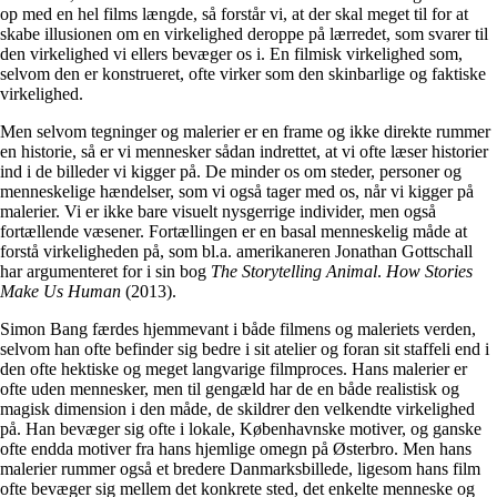
op med en hel films længde, så forstår vi, at der skal meget til for at
skabe illusionen om en virkelighed deroppe på lærredet, som svarer til
den virkelighed vi ellers bevæger os i. En filmisk virkelighed som,
selvom den er konstrueret, ofte virker som den skinbarlige og faktiske
virkelighed.
Men selvom tegninger og malerier er en frame og ikke direkte rummer
en historie, så er vi mennesker sådan indrettet, at vi ofte læser historier
ind i de billeder vi kigger på. De minder os om steder, personer og
menneskelige hændelser, som vi også tager med os, når vi kigger på
malerier. Vi er ikke bare visuelt nysgerrige individer, men også
fortællende væsener. Fortællingen er en basal menneskelig måde at
forstå virkeligheden på, som bl.a. amerikaneren Jonathan Gottschall
har argumenteret for i sin bog
The Storytelling Animal
.
How Stories
Make Us Human
(2013).
Simon Bang færdes hjemmevant i både filmens og maleriets verden,
selvom han ofte befinder sig bedre i sit atelier og foran sit staffeli end i
den ofte hektiske og meget langvarige filmproces. Hans malerier er
ofte uden mennesker, men til gengæld har de en både realistisk og
magisk dimension i den måde, de skildrer den velkendte virkelighed
på. Han bevæger sig ofte i lokale, Københavnske motiver, og ganske
ofte endda motiver fra hans hjemlige omegn på Østerbro. Men hans
malerier rummer også et bredere Danmarksbillede, ligesom hans film
ofte bevæger sig mellem det konkrete sted, det enkelte menneske og