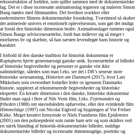
rekonstruktion af fortiden, som spiller sammen med de dokumentariske
lag. Det er i disse iscenesatte animationslag tegneren og maleren Simon
Bang mødes med filmmanden. Det hverken svækker eller
underminerer filmens dokumentariske forankring. Tværtimod så skaber
det animerede univers et emotionelt oplevelsesrum, som gør det muligt
at forstå den historiske dimension bedre. Animationslaget rummer også
Simon Bangs selviscenesættelse, fordi han indlever sig så meget i
morfarens liv og skæbne, så han næsten levendegør hans historie og
karakter.
I forhold til den danske tradition for historisk dokumentar er
Kaptajnens hjerte
genremæssigt ganske unik. Iscenesættelse af billedet
af historiske begivenheder og personer er ganske vist ikke
ualmindelige, således som man f.eks. ser det i DR’s seneste store
historiske seriesatsning,
Historien om Danmark
(2017), hvor Lars
Mikkelsen som overordnet fortæller leder os igennem Danmarks
historie, suppleret af rekonstruerede begivenheder og historiske
eksperter. En kreativ dimension i den danske, historiske dokumentar
finder man også i flere af Nils Vests film, f.eks.
Fejemanden og
friheden
(1988) om stavnsbåndets ophævelse, eller den svimlende film
Himmelstige
(1997) om Nicolai Eigtved og bygningen af Vor Frelser
Kirke. Meget kreativt fornyende er Niels Frandsens film
Epidemien
(2001) om den polioepidemi som ramte ham selv og som skildres ved
en stærk blanding af historisk-dokumentariske billeder, nutidige
dokumentariske billeder og iscenesatte drømmeagtige, poetiske og