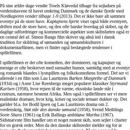
På sine ældre dage vendte Troels Kløvedal tilbage fra sejladsen på
verdenshavene til havet omkring Danmark og de danske fjorde med
Nordkaperen vender tilbage 1-9
(2013). Det er ikke bare alt sammen
eventyr på de store have.
Kaptajnens hjerte
viser også både eventyret,
driften mod de store have, og den ofte barske hverdag på skibet, og de
daglige udfordringer og kommercielle aspekter som skibsfarten også er
en central del af. Simon Bangs film skriver sig altså ind i dansk
tradition for skildring af sømanden og sømandskulturen i
dokumentarfilmen, men vi finder også beslægtede tendenser i
spillefilmen.
I spillefilmen er det ofte komedien, der dominerer, og kaptajner og
menige er ofte beskrevet med ramsaltet humor, samtidig med at eventyr
og romantik blandes i lystspillets og folkekomediens formel. Det ser vi
allerede i en film som Lau Lauritzens
Barken Margrethe af Danmark
(1934) og i Anne Lise Reenbergs meget populære klassiker
Styrmand
Karlsen
(1958), hvor rejsen til de varme, eksotiske lande står i
centrum, nærmere bestemt Afrika. Men også i spillefilmen ser vi mere
realistiske dramaer, hvor krig, kriser og sociale temaer dukker op. Det
gælder bl.a. for Bodil Ipsen og Lau Lauritzens drama om 2.
verdenskrig,
Støt står den danske sømand
(1958), Svend Methlings
Sorte Shara
(1961) og Erik Ballings ambitiøse
Martha
(1967).
Sidstnævnte film handler om et noget rustent skib, som sejler i charter
for en græsk reder. Men da den danske skibsreder melder sig for at