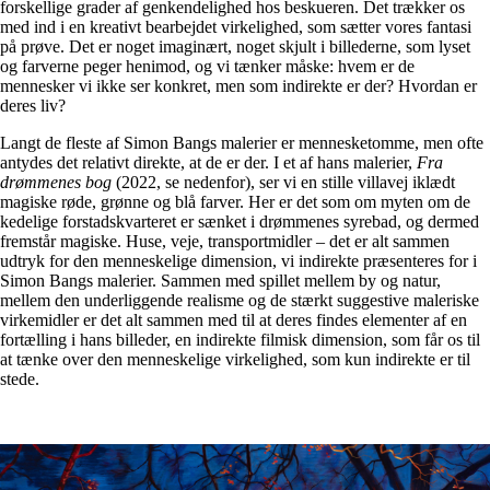
forskellige grader af genkendelighed hos beskueren. Det trækker os
med ind i en kreativt bearbejdet virkelighed, som sætter vores fantasi
på prøve. Det er noget imaginært, noget skjult i billederne, som lyset
og farverne peger henimod, og vi tænker måske: hvem er de
mennesker vi ikke ser konkret, men som indirekte er der? Hvordan er
deres liv?
Langt de fleste af Simon Bangs malerier er mennesketomme, men ofte
antydes det relativt direkte, at de er der. I et af hans malerier,
Fra
drømmenes bog
(2022, se nedenfor), ser vi en stille villavej iklædt
magiske røde, grønne og blå farver. Her er det som om myten om de
kedelige forstadskvarteret er sænket i drømmenes syrebad, og dermed
fremstår magiske. Huse, veje, transportmidler – det er alt sammen
udtryk for den menneskelige dimension, vi indirekte præsenteres for i
Simon Bangs malerier. Sammen med spillet mellem by og natur,
mellem den underliggende realisme og de stærkt suggestive maleriske
virkemidler er det alt sammen med til at deres findes elementer af en
fortælling i hans billeder, en indirekte filmisk dimension, som får os til
at tænke over den menneskelige virkelighed, som kun indirekte er til
stede.