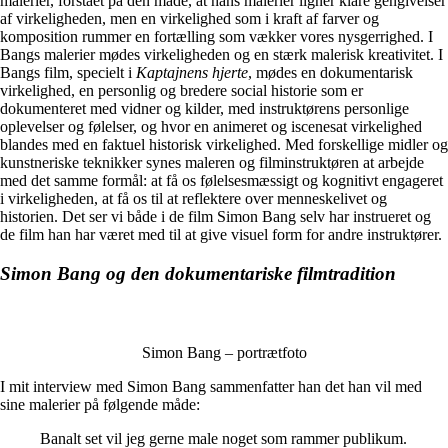
malerier, forstået på den måde, at hans malerier ligner klare gengivelser
af virkeligheden, men en virkelighed som i kraft af farver og
komposition rummer en fortælling som vækker vores nysgerrighed. I
Bangs malerier mødes virkeligheden og en stærk malerisk kreativitet. I
Bangs film, specielt i
Kaptajnens hjerte
, mødes en dokumentarisk
virkelighed, en personlig og bredere social historie som er
dokumenteret med vidner og kilder, med instruktørens personlige
oplevelser og følelser, og hvor en animeret og iscenesat virkelighed
blandes med en faktuel historisk virkelighed. Med forskellige midler og
kunstneriske teknikker synes maleren og filminstruktøren at arbejde
med det samme formål: at få os følelsesmæssigt og kognitivt engageret
i virkeligheden, at få os til at reflektere over menneskelivet og
historien. Det ser vi både i de film Simon Bang selv har instrueret og
de film han har været med til at give visuel form for andre instruktører.
Simon Bang og den dokumentariske filmtradition
Simon Bang – portrætfoto
I mit interview med Simon Bang sammenfatter han det han vil med
sine malerier på følgende måde:
Banalt set vil jeg gerne male noget som rammer publikum.