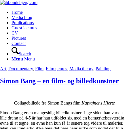
Home
Media blog
Publications
Guest lectures
CV
Pictures
Contact
Search
Menu
Menu
Art
,
Documentary
,
Film
,
Film genres
,
Media theory
,
Painting
Simon Bang – en film- og billedkunstner
Collagebillede fra Simon Bangs film
Kaptajnens Hjerte
Simon Bang er en mangesidig billedkunstner. Lige siden han var en
lille dreng på 4-5 år har han udfoldet sig med en bemærkelsesværdig
evne til at tegne, en evne han kun få år senere tog videre til malerier.
Man kan imidlertid ikke bare definere hans virke som noget der kun