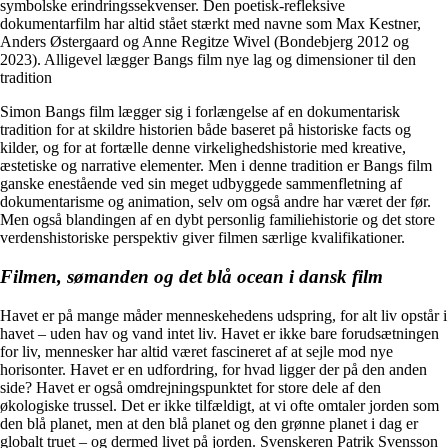
symbolske erindringssekvenser. Den poetisk-refleksive
dokumentarfilm har altid stået stærkt med navne som Max Kestner,
Anders Østergaard og Anne Regitze Wivel (Bondebjerg 2012 og
2023). Alligevel lægger Bangs film nye lag og dimensioner til den
tradition
Simon Bangs film lægger sig i forlængelse af en dokumentarisk
tradition for at skildre historien både baseret på historiske facts og
kilder, og for at fortælle denne virkelighedshistorie med kreative,
æstetiske og narrative elementer. Men i denne tradition er Bangs film
ganske enestående ved sin meget udbyggede sammenfletning af
dokumentarisme og animation, selv om også andre har været der før.
Men også blandingen af en dybt personlig familiehistorie og det store
verdenshistoriske perspektiv giver filmen særlige kvalifikationer.
Filmen, sømanden og det blå ocean i dansk film
Havet er på mange måder menneskehedens udspring, for alt liv opstår i
havet – uden hav og vand intet liv. Havet er ikke bare forudsætningen
for liv, mennesker har altid været fascineret af at sejle mod nye
horisonter. Havet er en udfordring, for hvad ligger der på den anden
side? Havet er også omdrejningspunktet for store dele af den
økologiske trussel. Det er ikke tilfældigt, at vi ofte omtaler jorden som
den blå planet, men at den blå planet og den grønne planet i dag er
globalt truet – og dermed livet på jorden. Svenskeren Patrik Svensson