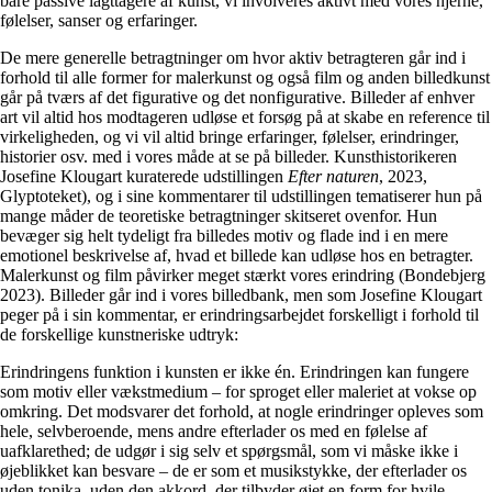
bare passive iagttagere af kunst, vi involveres aktivt med vores hjerne,
følelser, sanser og erfaringer.
De mere generelle betragtninger om hvor aktiv betragteren går ind i
forhold til alle former for malerkunst og også film og anden billedkunst
går på tværs af det figurative og det nonfigurative. Billeder af enhver
art vil altid hos modtageren udløse et forsøg på at skabe en reference til
virkeligheden, og vi vil altid bringe erfaringer, følelser, erindringer,
historier osv. med i vores måde at se på billeder. Kunsthistorikeren
Josefine Klougart kuraterede udstillingen
Efter naturen
, 2023,
Glyptoteket), og i sine kommentarer til udstillingen tematiserer hun på
mange måder de teoretiske betragtninger skitseret ovenfor. Hun
bevæger sig helt tydeligt fra billedes motiv og flade ind i en mere
emotionel beskrivelse af, hvad et billede kan udløse hos en betragter.
Malerkunst og film påvirker meget stærkt vores erindring (Bondebjerg
2023). Billeder går ind i vores billedbank, men som Josefine Klougart
peger på i sin kommentar, er erindringsarbejdet forskelligt i forhold til
de forskellige kunstneriske udtryk:
Erindringens funktion i kunsten er ikke én. Erindringen kan fungere
som motiv eller vækstmedium – for sproget eller maleriet at vokse op
omkring. Det modsvarer det forhold, at nogle erindringer opleves som
hele, selvberoende, mens andre efterlader os med en følelse af
uafklarethed; de udgør i sig selv et spørgsmål, som vi måske ikke i
øjeblikket kan besvare – de er som et musikstykke, der efterlader os
uden tonika, uden den akkord, der tilbyder øjet en form for hvile