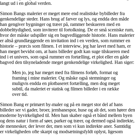
langt ud i en global verden.
Simon Bangs malerier er meget mere end realistiske bybilleder fra
genkendelige steder. Hans brug af farver og lys, og endda den måde
han gengiver bygninger og træer på, rammer beskueren med en
dobbelttydighed, som inviterer til fortolkning. De er små sceniske rum,
hvor der måske udspiller sig en bagvedliggende historie. Hans malerier
er altså grundlæggende en invitation ind i en verden, som rummer en
historie – præcis som filmen. I et interview, jeg har lavet med ham, er
han meget bevidst om, at hans billeder godt kan suge tilskueren med
ind i et univers, som også rummer en fortælling, et plot eller en gåde
bagved den tilsyneladende meget genkendelige virkelighed. Han siger:
Men jo, jeg har meget med fra filmens forløb, format og
framing i mine malerier. Og måske også stemninger og
muligvis endda en plotbaseret fortælling, men dog meget
subtil, da maleriet er statisk og filmen billeder i en række
over tid.
Simon Bang er primært by-maler og på en meget stor del af hans
billeder ser vi gader, broer, jernbanespor, huse og alt det, som hører den
moderne byvirkelighed til. Men han skaber også et bånd mellem byen
og dens natur i form af søer, parker og træer, og dermed også indirekte,
de mennesker, der lever der, men som vi kun indirekte aner. Samtidig
er virkeligheden ofte skarpt og modsætningsfyldt oplyst, ligesom