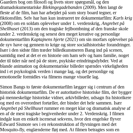
Gaarders bog om filosofi og livets store spørgsmål, og den
dramadokumentariske
Blekingegadebanden
(2009). Men langt de
fleste af de film, han har arbejdet på som story board tegner, er
fiktionsfilm. Selv har han kun instrueret tre dokumentarfilm:
Karls krig
(2008) om en soldats oplevelser under 1. verdenskrig,
Angrebet på
Shellhuset
(2013) om den tragiske fejlbombning af den franske skole
under 2. verdenskrig og senest den meget kreative og personlige
dokumentarfilm
Kaptajnens hjerte
(2021) om sin morfars oplevelser på
de syv have og gennem to krige og store socialhistoriske forandringer.
Især i den sidste film træder billedkunstneren Bang ind på scenen,
samtidig med at det er en historie om ham selv og hans familie, noget
der til tider når ned på de store, psykiske erindringsdybder. Ved at
blande animation og dokumentariske billeder spændes virkeligheden
ind i et psykologisk verden i mange lag, og det personlige og
emotionelle formidles via filmens mange visuelle lag.
Simon Bangs to første dokumentarfilm lægger sig i centrum af den
historisk dokumentarfilm. De er autoritative historiske film, der bygger
på menneskelige historiske vidner, arkivbilleder, udsagn fra historikere
og med en overordnet fortæller, der binder det hele sammen. Især
Angrebet på Shellhuset
rummer en meget klar og dramatisk analyse af
en af de mest tragiske begivenheder under 2. Verdenskrig. I filmen
indgår kun en enkelt iscenesat sekvens, hvor den engelske flyver
Edward Sismore ses i en rekonstruktion af flyvningen med det
Mosquito-fly, englænderne fløj med. At filmen betragtes som en