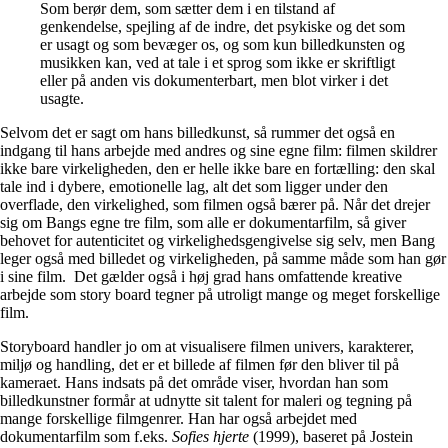
Som berør dem, som sætter dem i en tilstand af
genkendelse, spejling af de indre, det psykiske og det som
er usagt og som bevæger os, og som kun billedkunsten og
musikken kan, ved at tale i et sprog som ikke er skriftligt
eller på anden vis dokumenterbart, men blot virker i det
usagte.
Selvom det er sagt om hans billedkunst, så rummer det også en
indgang til hans arbejde med andres og sine egne film: filmen skildrer
ikke bare virkeligheden, den er helle ikke bare en fortælling: den skal
tale ind i dybere, emotionelle lag, alt det som ligger under den
overflade, den virkelighed, som filmen også bærer på. Når det drejer
sig om Bangs egne tre film, som alle er dokumentarfilm, så giver
behovet for autenticitet og virkelighedsgengivelse sig selv, men Bang
leger også med billedet og virkeligheden, på samme måde som han gør
i sine film. Det gælder også i høj grad hans omfattende kreative
arbejde som story board tegner på utroligt mange og meget forskellige
film.
Storyboard handler jo om at visualisere filmen univers, karakterer,
miljø og handling, det er et billede af filmen før den bliver til på
kameraet. Hans indsats på det område viser, hvordan han som
billedkunstner formår at udnytte sit talent for maleri og tegning på
mange forskellige filmgenrer. Han har også arbejdet med
dokumentarfilm som f.eks.
Sofies hjerte
(1999), baseret på Jostein