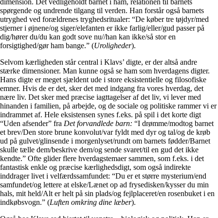
dimension. Det vedligeholdt barnet i ham, relationen til barnets
spørgende og undrende tilgang til verden. Han forstår også barnets
utryghed ved forældrenes tryghedsritualer: “De køber tre tøjdyr/med
stjerner i øjnene/og siger/elefanten er ikke farlig/eller/gud passer på
dig/hører du/du kan godt sove nu//han kan ikke/så stor en
forsigtighed/gør ham bange.” (
Uroligheder
).
Selvom kærligheden står central i Klavs’ digte, er der altså andre
stærke dimensioner. Man kunne også se ham som hverdagens digter.
Hans digte er meget sjældent ude i store eksistentielle og filosofiske
emner. Hvis de er det, sker det med indgang fra vores hverdag, det
nære liv. Det sker med præcise iagttagelser af det liv, vi lever med
hinanden i familien, på arbejde, og de sociale og politiske rammer vi er
indrammet af. Hele eksistensen synes f.eks. på spil i det korte digt
“Uden afsender” fra
Det forvandlede barn:
“I drømme/modtog barnet
et brev/Den store brune konvolut/var fyldt med dyr og tal/og de krøb
ud på gulvet/glinsende i morgenlyset/rundt om barnets fødder/Barnet
skulle tælle dem/beskrive dem/og sende svaret/til en gud det ikke
kendte.” Ofte glider flere hverdagstemaer sammen, som f.eks. i det
fantastisk enkle og præcise kærlighedsdigt, som også indirekte
inddrager livet i velfærdssamfundet: “Du er et større mysterium/end
samfundet/og lettere at elske/Lænet op ad frysedisken/kysser du min
hals, mit held/Alt er helt på sin plads/og fejlplaceret/en rosenbuket i en
indkøbsvogn.” (
Luften omkring dine læber
).