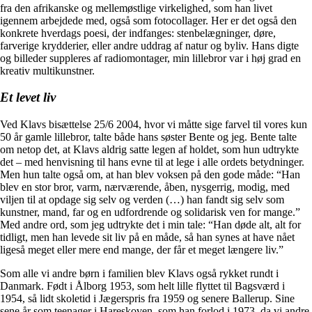
fra den afrikanske og mellemøstlige virkelighed, som han livet
igennem arbejdede med, også som fotocollager. Her er det også den
konkrete hverdags poesi, der indfanges: stenbelægninger, døre,
farverige krydderier, eller andre uddrag af natur og byliv. Hans digte
og billeder suppleres af radiomontager, min lillebror var i høj grad en
kreativ multikunstner.
Et levet liv
Ved Klavs bisættelse 25/6 2004, hvor vi måtte sige farvel til vores kun
50 år gamle lillebror, talte både hans søster Bente og jeg. Bente talte
om netop det, at Klavs aldrig satte legen af holdet, som hun udtrykte
det – med henvisning til hans evne til at lege i alle ordets betydninger.
Men hun talte også om, at han blev voksen på den gode måde: “Han
blev en stor bror, varm, nærværende, åben, nysgerrig, modig, med
viljen til at opdage sig selv og verden (…) han fandt sig selv som
kunstner, mand, far og en udfordrende og solidarisk ven for mange.”
Med andre ord, som jeg udtrykte det i min tale: “Han døde alt, alt for
tidligt, men han levede sit liv på en måde, så han synes at have nået
ligeså meget eller mere end mange, der får et meget længere liv.”
Som alle vi andre børn i familien blev Klavs også rykket rundt i
Danmark. Født i Ålborg 1953, som helt lille flyttet til Bagsværd i
1954, så lidt skoletid i Jægerspris fra 1959 og senere Ballerup. Sine
sene år som teenager i Hareskoven, som han forlod i 1973, da vi andre