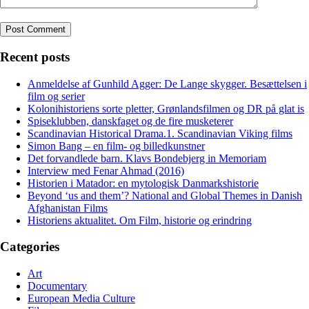
Recent posts
Anmeldelse af Gunhild Agger: De Lange skygger. Besættelsen i
film og serier
Kolonihistoriens sorte pletter, Grønlandsfilmen og DR på glat is
Spiseklubben, danskfaget og de fire musketerer
Scandinavian Historical Drama.1. Scandinavian Viking films
Simon Bang – en film- og billedkunstner
Det forvandlede barn. Klavs Bondebjerg in Memoriam
Interview med Fenar Ahmad (2016)
Historien i Matador: en mytologisk Danmarkshistorie
Beyond ‘us and them’? National and Global Themes in Danish
Afghanistan Films
Historiens aktualitet. Om Film, historie og erindring
Categories
Art
Documentary
European Media Culture