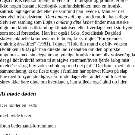
Også hos Klavs sad hjertet til venstre – biologisk og politisk. Han er
ikke nogen bastant, ideologisk samfundskritiker, men en ironisk,
satirisk iagttager af det eller de samfund han levede i. Man ser det
stedvis i rejseteksterne i
Den anden luft
, og spredt rundt i hans digte.
Selv i en samling som
Luften omkring dine læber
finder man stærke
digte om klodens tilstand og klimakrisen eller hverdagslivet i storbyen
som social foreteelse. Han har også i f.eks. Socialistisk Dagblad
skrevet aktuelle kommentarer til tiden, f.eks. digtet “Forlydender
omkring årsskiftet” (1981). I digtet “Hold din mund og bliv voksen
(Politiken 1982) går han direkte ind i debatten om den oprørske
ungdom – med sin elegante og tydelige ironiske tone: bliv voksen/og la
det gå lidt kvikt/få retten til at afgive stemmen/hvert fjerde år/og mist
mælet/se så og bliv voksen/hold op med det pjat!” Det hører med i den
sammenhæng, at de fleste unge i familien har oplevet Klavs på slap
line med forrygende digte, når runde dage eller andet stod for. Han
skrev ikke bare digte om hverdagen, han stillede også altid op i den.
At møde døden
Der holder en lastbil
med hvide kister
foran bedemandsforretningen