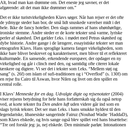
Alt, hvad man kan drømme om. Det eneste jeg savner, er det
afgørende: alt det man ikke drømmer om.”
Det er ikke turistvirkeligheden Klavs søger. Når han rejser er det ofte
de ydmyge steder han bor, de små lidt snuskede værelser midt i det
hele. Ikke de fancy hoteller. Den slags rammes af hans ubønhørlige,
ironiske stemme. Andre steder er de korte tekster små varme, lyriske
perler af skønhed. Det gælder f.eks. i mødet med Petras skønhed og
dybe historie. Andre gange i de længere, essayistiske tekster ser man
etnografen Klavs. Hans sproglige kamera fanger virkeligheden, som
ikke bare bliver beskrevet og karakteriseret, men bliver til et reflekteret
kulturmøde. En sansende, erkendende europæer, der opdager en ny
virkelighed og går i clinch med den, og samtidig ofte citerer lokale
tænkere og digtere. Vi ser det i tekster som f.eks. “Mellem støj og
sang” (s. 26f) om islam of sufi-traditionen og i “Overflod” (s. 130f) om
en rejse fra Cairo til Aswan, hvor Nilen og livet om den spiller en
central rolle.
I Klavs’
Menneske for en dag. Udvalgte digte og rejsenotater
(2004)
viser rejsens betydning for hele hans forfatterskab sig da også netop
ved, at korte tekster fra
Den anden luft
uden videre går ind som en
slags lyrisk tekster. Det ser man f.eks. i hans smukke hyldest til den
legendariske, libanesiske sangerinde Fairuz (Nouhad Wadie ‘HaddaD),
som Klavs elskede, og hvis sange også blev spillet ved hans bisættelse:
“Tre ord forstår jeg: ja, nej elskede. Den minimale parlør. Intonationen