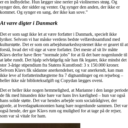
er en indbydelse. Hun lægger sine nerier på violinernes strøg. Og
synger den, der sidder og venter. Og synger den anden, der ikke er
kommet. Og synger en sang, der ikke kan sove.”
At være digter i Danmark
Det er som sagt ikke let at være forfatter i Danmark, specielt ikke
lyriker. Selvom vi har måske verdens bedste velfærdssamfund med
kulturstøtte. Det er som om arbejdsmarkedssystemet ikke er gearet til at
forstå, hvad det vil sige at være forfatter. Det meste af sit liv måtte
Klavs derfor have flere “normale jobs” for at få det bare nogenlunde til
at løbe rundt. Det hjalp selvfølgelig når han fik legater, ikke mindst det
stor 3-årige stipendium fra Statens Kunstfond: 3 x 150.000 kroner.
Selvom Klavs fik sådanne anerkendelser, og var anerkendt, kan man
ikke leve af forfatterindtægterne fra 7 digtsamlinger og en rejsebog –
heller ikke når biblioteksafgift og Copydan lægges oveni.
Det er heller ikke nogen hemmelighed, at Marianne i den lange periode
de fik med hinanden ikke bare var hans livs kærlighed – hun var også
hans solide støtte. Det var hendes arbejde som socialrådgiver, der
gjorde, at hverdagsøkonomien hang bare nogenlunde sammen. Det var
også hende, der gav Klavs rum og mulighed for at tage på de rejser,
som var så vitale for ham.