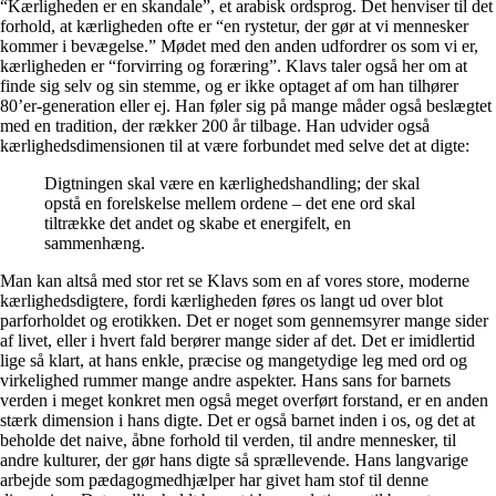
“Kærligheden er en skandale”, et arabisk ordsprog. Det henviser til det
forhold, at kærligheden ofte er “en rystetur, der gør at vi mennesker
kommer i bevægelse.” Mødet med den anden udfordrer os som vi er,
kærligheden er “forvirring og foræring”. Klavs taler også her om at
finde sig selv og sin stemme, og er ikke optaget af om han tilhører
80’er-generation eller ej. Han føler sig på mange måder også beslægtet
med en tradition, der rækker 200 år tilbage. Han udvider også
kærlighedsdimensionen til at være forbundet med selve det at digte:
Digtningen skal være en kærlighedshandling; der skal
opstå en forelskelse mellem ordene – det ene ord skal
tiltrække det andet og skabe et energifelt, en
sammenhæng.
Man kan altså med stor ret se Klavs som en af vores store, moderne
kærlighedsdigtere, fordi kærligheden føres os langt ud over blot
parforholdet og erotikken. Det er noget som gennemsyrer mange sider
af livet, eller i hvert fald berører mange sider af det. Det er imidlertid
lige så klart, at hans enkle, præcise og mangetydige leg med ord og
virkelighed rummer mange andre aspekter. Hans sans for barnets
verden i meget konkret men også meget overført forstand, er en anden
stærk dimension i hans digte. Det er også barnet inden i os, og det at
beholde det naive, åbne forhold til verden, til andre mennesker, til
andre kulturer, der gør hans digte så sprællevende. Hans langvarige
arbejde som pædagogmedhjælper har givet ham stof til denne