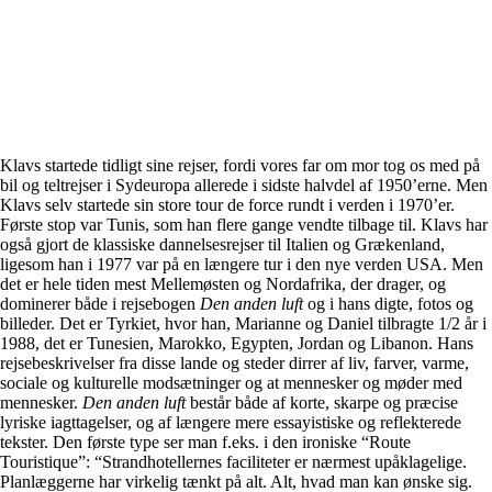
Klavs startede tidligt sine rejser, fordi vores far om mor tog os med på
bil og teltrejser i Sydeuropa allerede i sidste halvdel af 1950’erne. Men
Klavs selv startede sin store tour de force rundt i verden i 1970’er.
Første stop var Tunis, som han flere gange vendte tilbage til. Klavs har
også gjort de klassiske dannelsesrejser til Italien og Grækenland,
ligesom han i 1977 var på en længere tur i den nye verden USA. Men
det er hele tiden mest Mellemøsten og Nordafrika, der drager, og
dominerer både i rejsebogen
Den anden luft
og i hans digte, fotos og
billeder. Det er Tyrkiet, hvor han, Marianne og Daniel tilbragte 1/2 år i
1988, det er Tunesien, Marokko, Egypten, Jordan og Libanon. Hans
rejsebeskrivelser fra disse lande og steder dirrer af liv, farver, varme,
sociale og kulturelle modsætninger og at mennesker og møder med
mennesker.
Den anden luft
består både af korte, skarpe og præcise
lyriske iagttagelser, og af længere mere essayistiske og reflekterede
tekster. Den første type ser man f.eks. i den ironiske “Route
Touristique”: “Strandhotellernes faciliteter er nærmest upåklagelige.
Planlæggerne har virkelig tænkt på alt. Alt, hvad man kan ønske sig.