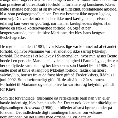
kan præstere af bureaukrati i forhold til forfattere og kunstnere. Klavs
måtte i mange perioder af sit liv leve af tilfældigt, forefaldende arbejde,
bl.a. som pædagogmedhjælper. Det var bestemt ikke nogen lige og
nem vej. Det var det måske heller ikke med kærligheden, selvom
erfaring kan være en god ting, når man er kærlighedens digter. Han
havde en række korterevarende forhold, og også et par
længerevarende, men det blev Marianne, der blev hans længste
livsledsagerske.
De mødte hinanden i 1981, hvor Klavs lige var kommet ud af et andet
forhold, og hvor Marianne var i et andet og ikke særlig lykkeligt
forhold. De mødtes i et kollektiv i Svanemøllen, hvor min søster Bente
boede i en periode. Marianne havde en lejlighed i Brumleby, og det var
her de flyttede sammen, og her blev deres søn Daniel født i 1986. Det
endte med at blive et langt og lykkeligt forhold, faktisk nærmest
sølvbryllup, bortset fra at de først blev gift på Frederiksberg Rådhus i
juni 2002. Som lovformeligt gifte fik de altså kun 2 år sammen.
Forholdet til Marianne og det at blive far var stort og betydningsfuldt
for Klavs.
Som det forvandlede, følsomme og reflekterede barn han var, eller
havde indeni sig, blev han nu selv far. Det er nok ikke helt tilfældigt at
digtsamlingen
Henvendt
(1986) har billeder af små børnehænder på
forsiden. Det indledende digt i samlingen handler om voksnes
konventioner, og det slutter med ordene: “Hvis dette er