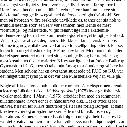
for længst var flyttet videre i vores eget liv. Hos min far og mor i
Hareskoven boede han i et lille havehus, hvor han kunne leve sit
delvist uafhængige liv – også med de første kærlighedsforhold. Ser
man på hvordan vi fire søskende udviklede os, tegner der sig nok to
grundlæggende spor. Jeg selv var sammen med Bente de mest
“fornuftige” og målrettede, vi gik relativt lige ind i akademisk
uddannelse og for mit vedkommende også et meget tidligt parforhold.
Vi har også kreative sider, men vi fik ikke en kunstnerisk karriere.
Hanne tog nogle afstikkere ved at lave forskellige ting efter 9. klasse,
inden hun noget forsinket tog HF og blev lærer. Men hun er den, der
har eksperimenteret mest med sit personlige liv og har udfoldet sig
mest kreativt med sine malerier. Klavs var lige ved at forlade Ballerup
Gymnasium i 2. G, men så talte min far og mor dunder, og så blev han
student. Men selvom har en overgang studerede på RUC og KU, var
det meget tidligt synligt, at det var den kunstneriske vej han ville gå.
Nogle af Klavs’ første publikationer rummer både eksperimenterende
tekster og billeder, f.eks. i
Muldvarpeskud
(1975) hvor grafiske tryk
veksler med digte. I
Mixtur
(1975), arbejder han med en sammensat
billedmontage, hvori der er et håndskrevet digt. Det er tydeligt for
enhver, næsten før Klavs debuterer på sit faste forlag Borgen, at hans
kreative evner og arbejder trækker både mod billedkunsten og
litteraturen. Kameraet som redskab fulgte ham også hele hans liv. Det
var det kreative og mere frie liv han ville leve, næsten lige meget hvor
mange hindringer et selv så hæderligt velfærdssamfund som det danske