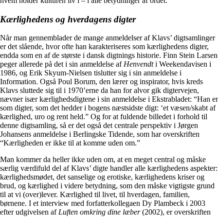
hvem holder kulturen liv i – i alle betydninger af ordet.
Kærlighedens og hverdagens digter
Når man gennemblader de mange anmeldelser af Klavs’ digtsamlinger
er det slående, hvor ofte han karakteriseres som kærlighedens digter,
endda som en af de største i dansk digtnings historie. Finn Stein Larsen
peger allerede på det i sin anmeldelse af
Henvendt
i Weekendavisen i
1986, og Erik Skyum-Nielsen tislutter sig i sin anmeldelse i
Information. Også Poul Borum, den lærer og inspirator, hvis kreds
Klavs sluttede sig til i 1970’erne da han for alvor gik digtervejen,
nævner især kærlighedsdigtene i sin anmeldelse i Ekstrabladet: “Han er
som digter, som det hedder i bogens næstsidste digt: ‘et væsen/skabt af
kærlighed, uro og rent held.” Og for at fuldende billedet i forhold til
denne digtsamling, så er det også det centrale perspektiv i Jørgen
Johansens anmeldelse i Berlingske Tidende, som har overskriften
“Kærligheden er ikke til at komme uden om.”
Man kommer da heller ikke uden om, at en meget central og måske
særlig værdifuld del af Klavs’ digte handler alle kærlighedens aspekter:
kærlighedsmødet, det sanselige og erotiske, kærlighedens kriser og
brud, og kærlighed i videre betydning, som den måske vigtigste grund
til at vi (over)lever. Kærlighed til livet, til hverdagen, familien,
børnene. I et interview med forfatterkollegaen Dy Plambeck i 2003
efter udgivelsen af
Luften omkring dine læber
(2002), er overskriften