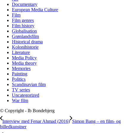
Documentary
European Media Culture
Film
Film genres
Film history
Globalisation
Grønlandsfilm
Historical drama
Kolonihistorie
Literature
Media Policy
Media theory
Memories
Painting
Politics
Scandinavian film
TV series
Uncategorized
War film
© Copyright - Ib Bondebjerg
Interview med Fenar Ahmad (2016)
Simon Bang – en film- og
billedkunstner