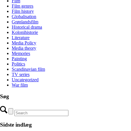
Film
Film genres
Film history
Globalisation
Grønlandsfilm
Historical drama
Kolonihistorie
Literature
Media Policy
Media theory
Memories
Painting
Politics
Scandinavian film
TV series
Uncategorized
War film
Søg
Sidste indlæg