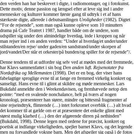
den verden han har beskrevet i digte, i radiomontager, og i fotokunst.
Dette motiv, denne passion og længsel efter at leve sig ind i andre
mennesker og kulturer kommer første gang til udtryk i et af hans
stærkeste digte, allerede i debutsamlingen
Uroligheder
(1982). Digtet
“For de rejsende”, som man også kunne opleve som 10 minutters
drama på Cafe Teatret i 1987, handler både om de undere, som
udspiller sig under den almindelige hverdag, inde i kroppen og når
man rejser ind i en anden verden: “Under al hverdag/et under/under
stilstanden/en rejse/ under gaden/en sandstrand/under skorpen af
jord/vandet/Der står et orkester/på bunden/og spiller for de rejsende”/.
Denne tendens til at udfordre sig selv ved at mødes med det fremmede,
har Klavs sammenfattet i sin bog
Den anden luft. Rejsenotater fra
Nordafrika og Mellemøsten
(1998). Det er en bog, der viser hans
fabelagtige sproglige evne til at fange en fremmed virkelig konkret og
sanseligt. Hans evne til i glimt at skildre og møde mennesker. Lars
Bukdahl anmeldte den i Weekendavisen, og fremhævede netop den
pointe: “med en svalende nonchalance, helt på tværs af nogen
kronologi, præsenterer han større, mindre og bittesmå fragmenter af
sine rejseindtryk, flimrende (…) intet forkromet overblik (…) alt hvad
det kommer til at gælde om er at præsentere det enkelte glimt med
størst mulig klarhed (…) den der afgørende dirren på nethinden”
(Bukdahl, 1998). Denne legen med ordene for præcist, konkret og
poetisk at indfange virkeligheden, spejler barnet Klavs, og det legende
men nu forvandlede voksne barn. Men det afspejler sig også i de fotos