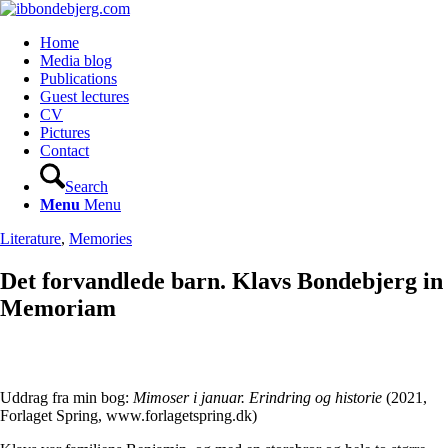
Home
Media blog
Publications
Guest lectures
CV
Pictures
Contact
Search
Menu
Menu
Literature
,
Memories
Det forvandlede barn. Klavs Bondebjerg in
Memoriam
Uddrag fra min bog:
Mimoser i januar. Erindring og historie
(2021,
Forlaget Spring, www.forlagetspring.dk)