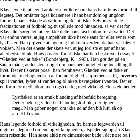
Klavs evne til at lege karakteriserer ikke bare hans barndoms forhold til
legetøj. Det omfatter også lidt senere i hans barndom og ungdom
fodbold, hans elskede akvarium, og det at fiske. Selvom vi delte
fascinationen af fodbold og tit spillede mod hinanden, så var det for
Klavs lidt sørgeligt, at jeg ikke delte hans fascination for akvariet. Det
var endnu værre, at jeg simpelthen ikke havde sans for eller evner som
lystfisker. Han prøvede at tage mig ind i den verden, da han var blevet
voksen. Men det eneste der skete var, at jeg forliste et par af hans
allerbedste blink. Hans passion for at fiske har han beskrevet i essayet
“Glæden ved at fiske” (Bondebjerg, K. 1993). Han gør det på en
sådan måde, at det siger noget om hans personlighed og indstilling til
livet. Det er fiskeriet poesi, han fremhæver. Glæden ved at fiske er
forbundet med oplevelsen af foranderlighed, strømmens skift, farvernes
spil i vandet, lyden af vandet og blinkets bevægelser i vandet. Det er
en form for meditation, men også en leg med virkelighedens elementer:
Lystfiskeri er en smuk blanding af håbefuld beregning.
Det er held og viden i et blandingsforhold, der ligner
magi. Man griber noget, om ikke ud af den blå luft, så op
af det blå vand.
Hans legende forhold til virkeligheden, fra barnets legeverden til
digterens leg med ordene og virkeligheden, afspejler sig også i Klavs
som rejsende. Han søgte altid nye dimensioner både i det nære og i