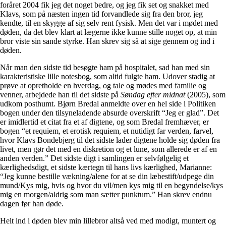
foråret 2004 fik jeg det noget bedre, og jeg fik set og snakket med
Klavs, som på næsten ingen tid forvandlede sig fra den bror, jeg
kendte, til en skygge af sig selv rent fysisk. Men det var i mødet med
døden, da det blev klart at lægerne ikke kunne stille noget op, at min
bror viste sin sande styrke. Han skrev sig så at sige gennem og ind i
døden.
Når man den sidste tid besøgte ham på hospitalet, sad han med sin
karakteristiske lille notesbog, som altid fulgte ham. Udover stadig at
prøve at opretholde en hverdag, og tale og mødes med familie og
venner, arbejdede han til det sidste på
Søndag efter midnat
(2005), som
udkom posthumt. Bjørn Bredal anmeldte over en hel side i Politiken
bogen under den tilsyneladende absurde overskrift “Jeg er glad”. Det
er imidlertid et citat fra et af digtene, og som Bredal fremhæver, er
bogen “et requiem, et erotisk requiem, et nutidigt far verden, farvel,
hvor Klavs Bondebjerg til det sidste lader digtene holde sig døden fra
livet, men gør det med en diskretion og et lune, som allerede er af en
anden verden.” Det sidste digt i samlingen er selvfølgelig et
kærlighedsdigt, et sidste kærtegn til hans livs kærlighed, Marianne:
“Jeg kunne bestille vækning/alene for at se din læbestift/udpege din
mund/Kys mig, hvis og hvor du vil/men kys mig til en begyndelse/kys
mig en morgen/aldrig som man sætter punktum.” Han skrev endnu
dagen før han døde.
Helt ind i døden blev min lillebror altså ved med modigt, muntert og