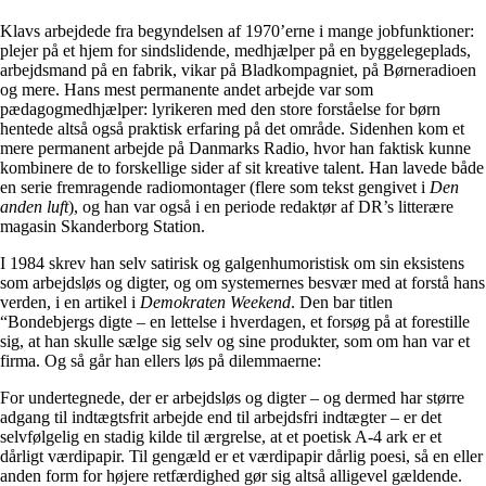
Klavs arbejdede fra begyndelsen af 1970’erne i mange jobfunktioner:
plejer på et hjem for sindslidende, medhjælper på en byggelegeplads,
arbejdsmand på en fabrik, vikar på Bladkompagniet, på Børneradioen
og mere. Hans mest permanente andet arbejde var som
pædagogmedhjælper: lyrikeren med den store forståelse for børn
hentede altså også praktisk erfaring på det område. Sidenhen kom et
mere permanent arbejde på Danmarks Radio, hvor han faktisk kunne
kombinere de to forskellige sider af sit kreative talent. Han lavede både
en serie fremragende radiomontager (flere som tekst gengivet i
Den
anden luft
), og han var også i en periode redaktør af DR’s litterære
magasin Skanderborg Station.
I 1984 skrev han selv satirisk og galgenhumoristisk om sin eksistens
som arbejdsløs og digter, og om systemernes besvær med at forstå hans
verden, i en artikel i
Demokraten Weekend
. Den bar titlen
“Bondebjergs digte – en lettelse i hverdagen, et forsøg på at forestille
sig, at han skulle sælge sig selv og sine produkter, som om han var et
firma. Og så går han ellers løs på dilemmaerne:
For undertegnede, der er arbejdsløs og digter – og dermed har større
adgang til indtægtsfrit arbejde end til arbejdsfri indtægter – er det
selvfølgelig en stadig kilde til ærgrelse, at et poetisk A-4 ark er et
dårligt værdipapir. Til gengæld er et værdipapir dårlig poesi, så en eller
anden form for højere retfærdighed gør sig altså alligevel gældende.