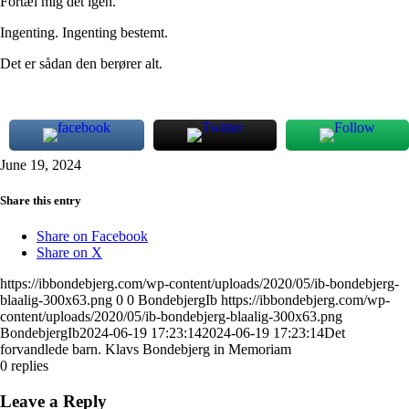
Fortæl mig det igen.
Ingenting. Ingenting bestemt.
Det er sådan den berører alt.
June 19, 2024
Share this entry
Share on Facebook
Share on X
https://ibbondebjerg.com/wp-content/uploads/2020/05/ib-bondebjerg-
blaalig-300x63.png
0
0
BondebjergIb
https://ibbondebjerg.com/wp-
content/uploads/2020/05/ib-bondebjerg-blaalig-300x63.png
BondebjergIb
2024-06-19 17:23:14
2024-06-19 17:23:14
Det
forvandlede barn. Klavs Bondebjerg in Memoriam
0
replies
Leave a Reply