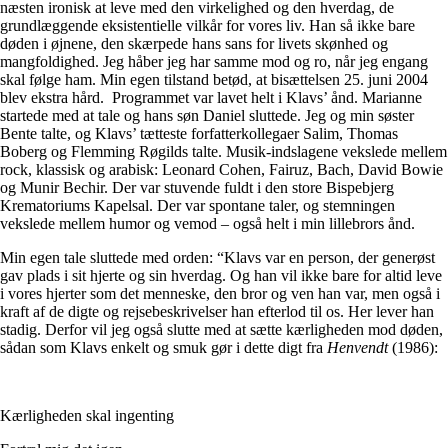
næsten ironisk at leve med den virkelighed og den hverdag, de
grundlæggende eksistentielle vilkår for vores liv. Han så ikke bare
døden i øjnene, den skærpede hans sans for livets skønhed og
mangfoldighed. Jeg håber jeg har samme mod og ro, når jeg engang
skal følge ham. Min egen tilstand betød, at bisættelsen 25. juni 2004
blev ekstra hård. Programmet var lavet helt i Klavs’ ånd. Marianne
startede med at tale og hans søn Daniel sluttede. Jeg og min søster
Bente talte, og Klavs’ tætteste forfatterkollegaer Salim, Thomas
Boberg og Flemming Røgilds talte. Musik-indslagene vekslede mellem
rock, klassisk og arabisk: Leonard Cohen, Fairuz, Bach, David Bowie
og Munir Bechir. Der var stuvende fuldt i den store Bispebjerg
Krematoriums Kapelsal. Der var spontane taler, og stemningen
vekslede mellem humor og vemod – også helt i min lillebrors ånd.
Min egen tale sluttede med orden: “Klavs var en person, der generøst
gav plads i sit hjerte og sin hverdag. Og han vil ikke bare for altid leve
i vores hjerter som det menneske, den bror og ven han var, men også i
kraft af de digte og rejsebeskrivelser han efterlod til os. Her lever han
stadig. Derfor vil jeg også slutte med at sætte kærligheden mod døden,
sådan som Klavs enkelt og smuk gør i dette digt fra
Henvendt
(1986):
Kærligheden skal ingenting