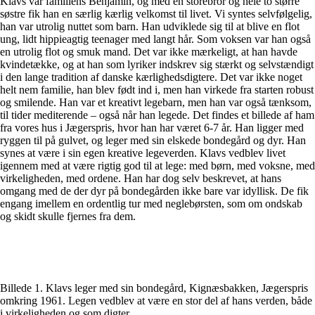
Klavs var familiens Benjamin, og med en storebror og hele to større
søstre fik han en særlig kærlig velkomst til livet. Vi syntes selvfølgelig,
han var utrolig nuttet som barn. Han udviklede sig til at blive en flot
ung, lidt hippieagtig teenager med langt hår. Som voksen var han også
en utrolig flot og smuk mand. Det var ikke mærkeligt, at han havde
kvindetække, og at han som lyriker indskrev sig stærkt og selvstændigt
i den lange tradition af danske kærlighedsdigtere. Det var ikke noget
helt nem familie, han blev født ind i, men han virkede fra starten robust
og smilende. Han var et kreativt legebarn, men han var også tænksom,
til tider mediterende – også når han legede. Det findes et billede af ham
fra vores hus i Jægerspris, hvor han har været 6-7 år. Han ligger med
ryggen til på gulvet, og leger med sin elskede bondegård og dyr. Han
synes at være i sin egen kreative legeverden. Klavs vedblev livet
igennem med at være rigtig god til at lege: med børn, med voksne, med
virkeligheden, med ordene. Han har dog selv beskrevet, at hans
omgang med de der dyr på bondegården ikke bare var idyllisk. De fik
engang imellem en ordentlig tur med neglebørsten, som om ondskab
og skidt skulle fjernes fra dem.
Billede 1. Klavs leger med sin bondegård, Kignæsbakken, Jægerspris
omkring 1961. Legen vedblev at være en stor del af hans verden, både
i virkeligheden og som digter.