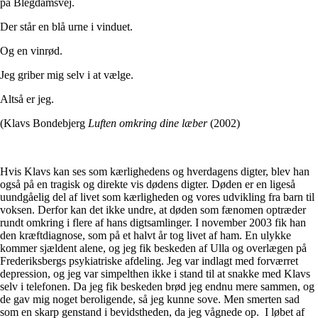
på Blegdamsvej.
Der står en blå urne i vinduet.
Og en vinrød.
Jeg griber mig selv i at vælge.
Altså er jeg.
(Klavs Bondebjerg
Luften omkring dine læber
(2002)
Hvis Klavs kan ses som kærlighedens og hverdagens digter, blev han
også på en tragisk og direkte vis dødens digter. Døden er en ligeså
uundgåelig del af livet som kærligheden og vores udvikling fra barn til
voksen. Derfor kan det ikke undre, at døden som fænomen optræder
rundt omkring i flere af hans digtsamlinger. I november 2003 fik han
den kræftdiagnose, som på et halvt år tog livet af ham. En ulykke
kommer sjældent alene, og jeg fik beskeden af Ulla og overlægen på
Frederiksbergs psykiatriske afdeling. Jeg var indlagt med forværret
depression, og jeg var simpelthen ikke i stand til at snakke med Klavs
selv i telefonen. Da jeg fik beskeden brød jeg endnu mere sammen, og
de gav mig noget beroligende, så jeg kunne sove. Men smerten sad
som en skarp genstand i bevidstheden, da jeg vågnede op. I løbet af