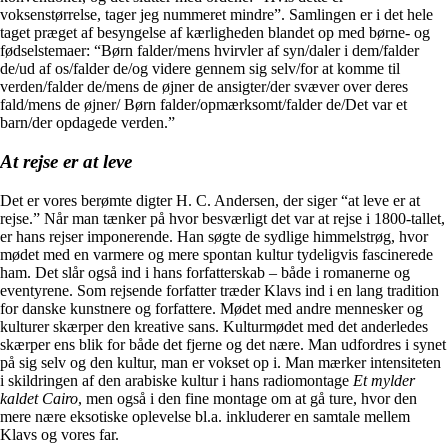
voksenstørrelse, tager jeg nummeret mindre”. Samlingen er i det hele
taget præget af besyngelse af kærligheden blandet op med børne- og
fødselstemaer: “Børn falder/mens hvirvler af syn/daler i dem/falder
de/ud af os/falder de/og videre gennem sig selv/for at komme til
verden/falder de/mens de øjner de ansigter/der svæver over deres
fald/mens de øjner/ Børn falder/opmærksomt/falder de/Det var et
barn/der opdagede verden.”
At rejse er at leve
Det er vores berømte digter H. C. Andersen, der siger “at leve er at
rejse.” Når man tænker på hvor besværligt det var at rejse i 1800-tallet,
er hans rejser imponerende. Han søgte de sydlige himmelstrøg, hvor
mødet med en varmere og mere spontan kultur tydeligvis fascinerede
ham. Det slår også ind i hans forfatterskab – både i romanerne og
eventyrene. Som rejsende forfatter træder Klavs ind i en lang tradition
for danske kunstnere og forfattere. Mødet med andre mennesker og
kulturer skærper den kreative sans. Kulturmødet med det anderledes
skærper ens blik for både det fjerne og det nære. Man udfordres i synet
på sig selv og den kultur, man er vokset op i. Man mærker intensiteten
i skildringen af den arabiske kultur i hans radiomontage
Et mylder
kaldet Cairo
, men også i den fine montage om at gå ture, hvor den
mere nære eksotiske oplevelse bl.a. inkluderer en samtale mellem
Klavs og vores far.