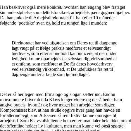
Han beskriver også mere konkret, hvordan han engang blev frataget
sin understøttelse som deltidsforsikret, arbejdsløs pædagogmedhjælper.
Da han ankede til Arbejdsdirektoratet fik han efter 10 måneder
følgende ‘poetiske’ svar, og hold nu tungen lige i munden:
Direktoratet har ved afgørelsen om Deres ret til dagpenge
lagt vægt på at ifølge praksis medfører et selvstændigt
bierhverv, som efter sit indhold kan indicere, at der under
ledighed kunne oparbejdes en selvstændig virksomhed af
et omfang, som medfører at De får deres hovederhverv
ved selvstændig virksomhed, at De udelukkes fra ret til
dagpenge under arbejde som lønmodtager.
Det er så her legen med firmalogo og slogan sætter ind. Endnu
morsommere bliver det da Klavs klager videre og de så beder ham
angive præcis, hvornår og hvor meget han arbejder som digter.
Kompromisset blev, at han skulle opgive hver gang han havde en
forfatterindtægt, som A-kassen så rent fiktivt kunne omregne til
arbejdstid. Som Klavs afsluttende bemærker: man taler hele tiden om at
det offentlige holder liv i kulturen, men man kunne vel også spørge: