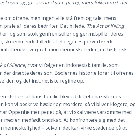
enneskesyn og gør opmærksom på regimets folkemord, der
e om ofrene, men ingen ville stå frem og tale, mens
m prale af, deres bedrifter. Det billede,
The Act of Killing
ier, og som stolt genfremstiller og genindspiller deres
eelt, skræmmende billede af et regimes perverterede
m omfattende overgreb mod menneskeheden, en historisk
 of Silence
, hvor vi følger en indonesisk familie, som
 der dræbte deres søn. Bødlernes historie fører til ofrenes
 verden og det indonesiske regime op.
 stor del af hans familie blev udslettet i nazisternes
n kan vi beskrive bødler og mordere, så vi bliver klogere, o
ws har Oppenheimer peget på, at vi skal være varsomme med
r med en medfødt ondskab. At konfrontere sig med det
n menneskelighed – selvom det kan virke stødende på os.