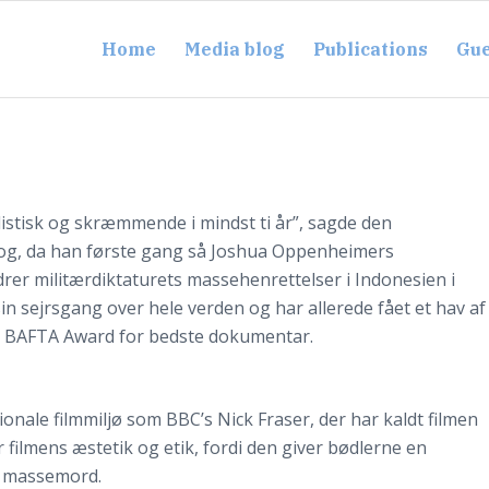
Home
Media blog
Publications
Gue
alistisk og skræmmende i mindst ti år”, sagde den
zog, da han første gang så Joshua Oppenheimers
drer militærdiktaturets massehenrettelser i Indonesien i
in sejrsgang over hele verden og har allerede fået et hav af
en BAFTA Award for bedste dokumentar.
onale filmmiljø som BBC’s Nick Fraser, der har kaldt filmen
filmens æstetik og etik, fordi den giver bødlerne en
 massemord.