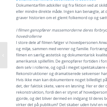
Dokumentarfilm adskiller sig fra fiktion ved at ski
eller mindre direkte måde. Ingen kan benægte, at 
graver historien om et glemt folkemord op og sæt
I filmen genopfører massemorderne deres forbrydel
hovedrollerne
I store dele af filmen følger vi hovedpersonen Anwa
og miljø, sammen med venner og familie. Fortrængt
filmen en særlig æstetisk og dokumentarisk kvalit
Den kosmopolitiske dokumentar
amerikansk spillefilm. De genopfører fortiden i for
dem selv i rollerne, og også i meget spektakulære
Rekonstruktioner og dramatiserede sekvenser har e
Hvis ikke man kan dokumentere noget billedligt p
det, der faktisk skete, være en løsning. Her er der
rekonstruktion, fordi den er styret af hovedperson
gjorde, og det bliver dermed en indgang til deres
virker det på publikum? Det skaber uden tvivl en r