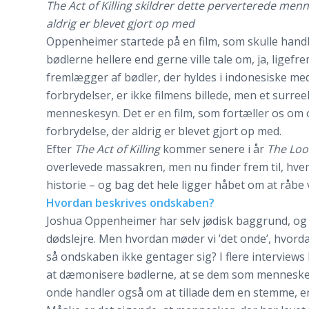
The Act of Killing skildrer dette perverterede m
aldrig er blevet gjort op med
Oppenheimer startede på en film, som skulle handl
bødlerne hellere end gerne ville tale om, ja, ligefre
fremlægger af bødler, der hyldes i indonesiske med
forbrydelser, er ikke filmens billede, men et surr
menneskesyn. Det er en film, som fortæller os o
forbrydelse, der aldrig er blevet gjort op med.
Efter
The Act of Killing
kommer senere i år
The Look
overlevede massakren, men nu finder frem til, hvem
historie – og bag det hele ligger håbet om at råbe
Hvordan beskrives ondskaben?
Joshua Oppenheimer har selv jødisk baggrund, og en
dødslejre. Men hvordan møder vi ’det onde’, hvorda
så ondskaben ikke gentager sig? I flere intervie
at dæmonisere bødlerne, at se dem som menneske
onde handler også om at tillade dem en stemme, e